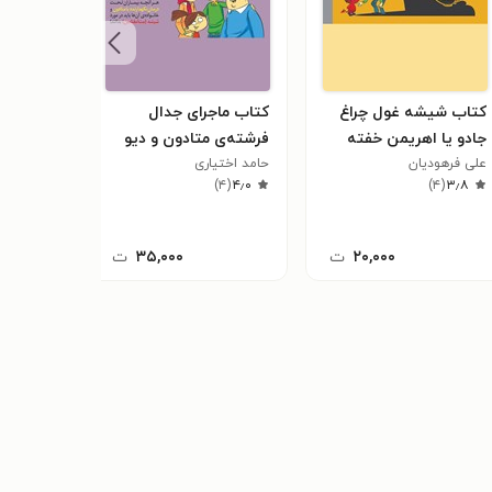
کتاب شیشه غول چراغ
کتاب ماجرای جدال
جادو یا اهریمن خفته
فرشته‌ی متادون و دیو
علی فرهودیان
شیشه
حامد اختیاری
)
۴
(
۴٫۰
)
۴
(
۳٫۸
۲۰,۰۰۰
ت
۳۵,۰۰۰
ت