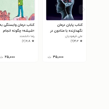
کتاب پایان درمان
کتاب درمان وابستگی به
نگهدارنده با متادون در
«شیشه» چگونه انجام
علی فرهودیان
وابستگان به مواد مخدر
می شود؟
رضا دانشمند
)
۶
(
۲٫۸
)
۹
(
۴٫۲
۳۵,۰۰۰
ت
۲۵,۰۰۰
ت