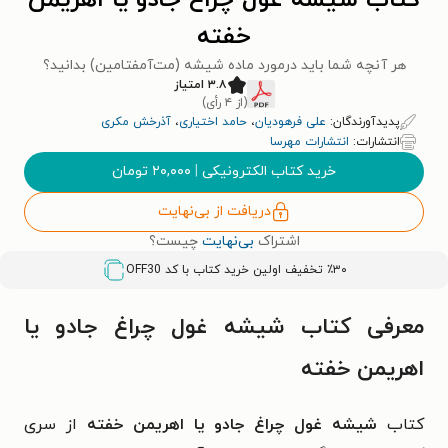
کتاب شیشه غول چراغ جادو یا اهریمن
خفته
هر آنچه شما باید درمورد ماده شیشه (مت‌آمفتامین) بدانید؟
۳.۸ امتیاز
(از ۴ رأی)
پدیدآورندگان:
علی فرهودیان
،
حامد اختیاری
،
آذرخش مکری
انتشارات:
انتشارات مهرسا
خرید کتاب الکترونیکی
|
۲۰,۰۰۰
تومان
دریافت از بی‌نهایت
اشتراک
بی‌نهایت
چیست؟
٪۳۰ تخفیف اولین خرید کتاب با کد
OFF30
معرفی کتاب شیشه غول چراغ جادو یا
اهریمن خفته
کتاب
شیشه غول چراغ جادو یا اهریمن خفته
از سری