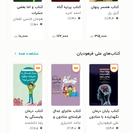
کتاب همسر پنهان
کتاب پرتره گناه
کتاب و اما بعضی
کتا
گیل پل
احمد امید
حشرات
نبوت
)
۷
(
۴٫۱
)
۱۱
(
۴٫۳
هومان فتحی لقمان
غلام
۳
)
۱
(
۵٫۰
۳۱۵,۰۰۰
ت
۱۷۲,۰۰۰
ت
۱۰,۰۰۰
ت
کتاب‌های علی فرهودیان
مشاهده همه
کتاب پایان درمان
کتاب ماجرای جدال
کتاب درمان
کتا
نگهدارنده با متادون
فرشته‌ی متادون و
وابستگی به
چیس
علی فرهودیان
در وابستگان به
دیو شیشه
حامد اختیاری
رضا دانشمند
«شیشه» چگونه
حام
به 
۰
)
۶
(
۲٫۸
)
۴
(
۴٫۰
)
۹
(
۴٫۲
مواد مخدر
انجام می شود؟
می 