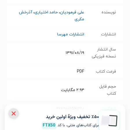
نویسنده
علی فرهودیان
،
حامد اختیاری
،
آذرخش
مکری
انتشارات
انتشارات مهرسا
سال انتشار
۱۳۹۱/۰۸/۱۹
نسخه فیزیکی
فرمت کتاب
PDF
حجم فایل
۲.۹۴
مگابایت
کتاب
شابک
۹۷۸۶۰۰۶۵۹۱۳۶۰
٪۵۰ تخفیف ویژۀ اولین خرید
تعداد صفحه‌ها
۴۸
صفحه
برای کتاب‌های متنی، با کد
FTX50