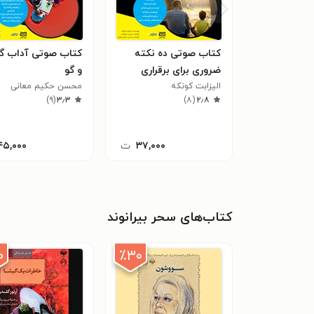
کتاب صوتی ده نکته
کتاب صوتی آداب گ
ضروری برای برقراری
و گو
ارتباط موثر
الیزابت کونکه
محسن حکیم معانی
)
۹
(
۳٫۳
)
۸
(
۲٫۸
۳۷,۰۰۰
ت
۴۵,۰۰۰
کتاب‌های سحر بیرانوند
۰
٪۳۰