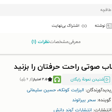
نوشته
اشتراک بی‌نهایت
معرفی
مشخصات
نظرات (۱)
کتاب صوتی راحت حرفتان را بزنید
اب صوتی راحت حرفتان را بزنید
شنیدن نمونۀ رایگان
۲.۵ امتیاز
(از ۶ رأی)
پدیدآورندگان:
الیزابت کونکه
،
حسین سلیمانی
گوینده:
سحر بیرانوند
انتشارات:
انتشارات آوند دانش