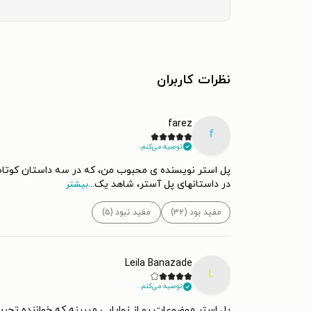
نظرات کاربران
farez
f
توصیه می‌کنم.
پل استر نویسنده ی محبوب من، که در سه داستان کوتاه م
در داستانهای پل آستر، شاهد یک
...
بیشتر
مفید بود (۳۲)
مفید نبود (۵)
Leila Banazade
L
توصیه می‌کنم.
پل استر موضوعات رو از زوایایی میبینه که خواننده تجربه