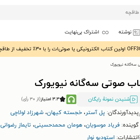
نوشته
اشتراک بی‌نهایت
 سه‌گانه نیویورک
اب صوتی سه‌گانه نیویورک
شنیدن نمونۀ رایگان
۳.۳ امتیاز
(از ۳۰ رأی)
پدیدآورندگان:
پل آستر
،
خجسته کیهان
،
شهرزاد لولاچی
گوینده:
فریاد موسویان
،
هومان محمدحسینی
،
تایماز رضوانی
انتشارات:
استودیو نوار