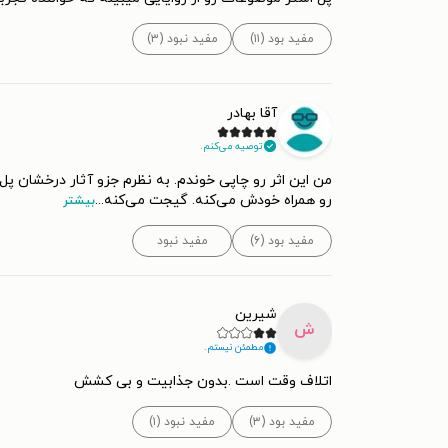
مفید بود (۱۱)
مفید نبود (۳)
آقا بهادر
توصیه می‌کنم.
من این اثر رو چاپی خوندم. به نظرم جزو آثار درخشان پل
رو همراه خودش می‌کنه. گیجت می‌کنه
...
بیشتر
مفید بود (۶)
مفید نبود
شیرین
ش
مطمئن نیستم.
اتلاف وقت است .بدون جذابیت و بی کشش
مفید بود (۳)
مفید نبود (۱)