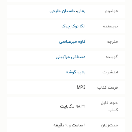
موضوع
رمان
،
داستان خارجی
نویسنده
الگا توکارچوک
مترجم
کاوه میرعباسی
گوینده
مصطفی هرآیینی
انتشارات
رادیو گوشه
فرمت کتاب
MP3
حجم فایل
۹۸.۳۱
مگابایت
کتاب
مدت‌زمان
۱ ساعت و ۹ دقیقه