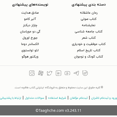
دسته بندی پیشنهادی
نویسنده‌های پیشنهادی
رمان عاشقانه
صادق هدایت
کتاب‌ صوتی
آلبر کامو
نمایشنامه
چارلز دیکنز
کتاب جامعه شناسی
گی دو موپاسان
کتاب شعر
جورج اورول
کتاب موفقیت و خودیاری
الکساندر دوما
کتاب تاریخ اسلام
لئو تولستوی
کتاب کودک و نوجوان
ویکتور هوگو
© کلیه حقوق این سایت محفوظ و متعلق به فروشگاه اینترنتی کتاب طاقچه است.
|
|
|
|
ورود و ثبت‌نام ناشران
ثبت‌نام مؤلفان
شرایط استفاده
سوالات متداول
ارتباط با پشتیبانی
©Taaghche.com
v
3.243.11