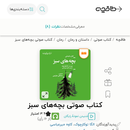
دسته‌بندی‌ها
با کد تخفیف OFF30 اولین کتاب الکترونیکی یا صوتی‌ات را با ۳۰٪
معرفی
مشخصات
نظرات (۸)
تخفیف از طاقچه دریافت کن.
طاقچه
کتاب صوتی
داستان و رمان
رمان
کتاب صوتی بچه‌های سبز
کتاب صوتی بچه‌های سبز
۳.۹ امتیاز
شنیدن نمونۀ رایگان
(از ۱۶ رأی)
پدیدآورندگان:
الگا توکارچوک
،
کاوه میرعباسی