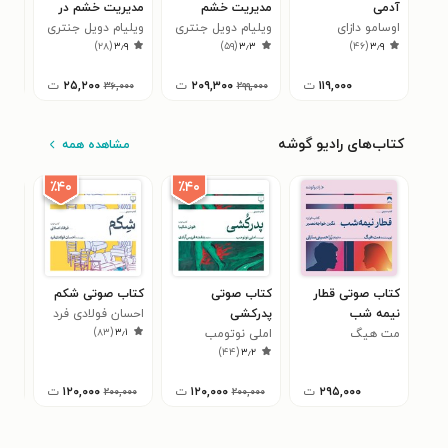
آدمی
مدیریت خشم
مدیریت خشم در
توی
اوسامو دازای
ویلیام دویل جنتری
رابطه‌های کلیدی
ویلیام دویل جنتری
چارل
۳
)
۲۸
(
۳٫۹
)
۵۹
(
۳٫۳
)
۴۶
(
۳٫۹
۱۱۹,۰۰۰
ت
۲۰۹,۳۰۰
ت
۲۵,۲۰۰
ت
۳۶,۰۰۰
۲۹۹,۰۰۰
کتاب‌های رادیو گوشه
مشاهده همه
٪۴۰
٪۴۰
کتاب صوتی قطار
کتاب صوتی
کتاب صوتی شکم
کتا
نیمه شب
پدرکشی
احسان فولادی فرد
های
)
۸۳
(
۳٫۱
مت هیگ
املی نوتومب
سان
۳
)
۴۴
(
۳٫۲
۲۹۵,۰۰۰
ت
۱۲۰,۰۰۰
ت
۱۲۰,۰۰۰
ت
۰۰
۲۰۰,۰۰۰
۲۰۰,۰۰۰