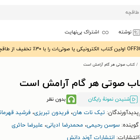
نوشته
اشتراک بی‌نهایت
کتاب صوتی هر گام آرامش است
اب صوتی هر گام آرامش است
شنیدن نمونۀ رایگان
بدون نظر
پدیدآورندگان:
تیک نات هان
،
فریدون تبریزی
،
فرشید قهرمان
گوینده:
سوسن رحیمی
،
محمدرضا ادیانی
،
علیرضا حائری
انتشارات:
انتشارات آوند دانش