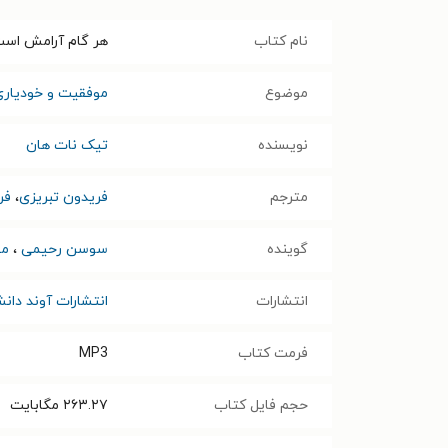
نام کتاب
هر گام آرامش اس
موضوع
موفقیت و خودیاری
نویسنده
تیک نات هان
مترجم
فریدون تبریزی
،
فر
گوینده
سوسن رحیمی
،
مح
انتشارات
انتشارات آوند دان
فرمت کتاب
MP3
حجم فایل کتاب
۲۶۳.۲۷
مگابایت