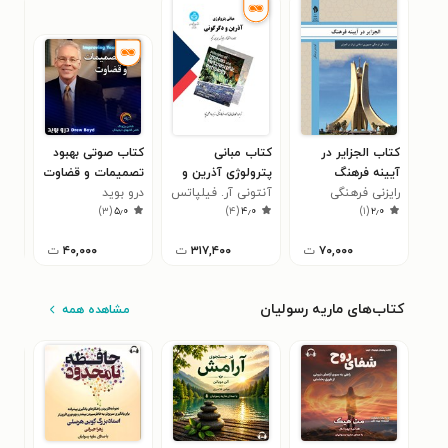
کتاب الجزایر در
کتاب مبانی
کتاب صوتی بهبود
کتا
آیینه فرهنگ
پترولوژی آذرین و
تصمیمات و قضاوت
نویس
رایزنی فرهنگی
دگرگونی
آنتونی آر. فیلپاتس
درو بوید
لاله جع
پول
۵
)
۳
(
۵٫۰
)
۴
(
۴٫۰
)
۱
(
۲٫۰
جمهوری اسلامی
ایران در الجزایر
۷۰,۰۰۰
ت
۳۱۷,۴۰۰
ت
۴۰,۰۰۰
ت
کتاب‌های ماریه رسولیان
مشاهده همه