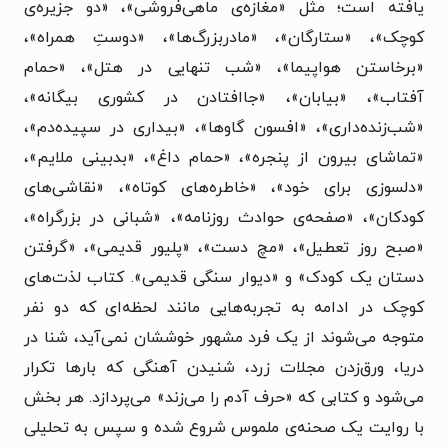
یافته است؛ مثل «مغازه‌ی ماهی‌فروشی»، «دو جزیره‌ی
کوچک»، «ستارگان»، «مادربزرگ‌ها»، «دوستِ همراه»،
«برخاستن هواپیما»، «شب تنهایی در هتل»، «حمام
آفتاب»، «بیابان»، «جاافتادن در کشوری بیگانه»،
«شب‌زنده‌داری»، «افسون گاوها»، «بیداری در سپیده‌دم»،
«تماشای بیرون از پنجره»، «حمام داغ»، «بدبینی ملایم»،
«دلسوزی برای خود»، «خاطره‌های کوتاه»، «نقاشی‌های
کودکان»، «صفحه‌ی حوادث روزنامه»، «شبانی در بزرگراه»،
«صبح روز تعطیل»، «مچ دست»، «پلیور قدیمی»، «گرفتن
دستان یک کودک» و «دیوار سنگی قدیمی». کتاب لذت‌های
کوچک در ادامه به تجربه‌هایی مانند لحظه‌ای که دو نفر
متوجه می‌شوند از یک فرد مشهور خوششان نمی‌آید، شنا در
دریا، ورق‌زدن مجلات زرد، شنیدن آهنگی که بارها تکرار
می‌شود و کتابی که «حرف آدم را می‌زند» می‌پردازد. هر بخش
با روایت یک صحنه‌ی ملموس شروع شده و سپس به تحلیلی