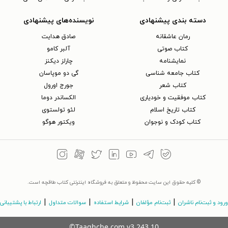
دسته بندی پیشنهادی
نویسنده‌های پیشنهادی
رمان عاشقانه
صادق هدایت
کتاب‌ صوتی
آلبر کامو
نمایشنامه
چارلز دیکنز
کتاب جامعه شناسی
گی دو موپاسان
کتاب شعر
جورج اورول
کتاب موفقیت و خودیاری
الکساندر دوما
کتاب تاریخ اسلام
لئو تولستوی
کتاب کودک و نوجوان
ویکتور هوگو
© کلیه حقوق این سایت محفوظ و متعلق به فروشگاه اینترنتی کتاب طاقچه است.
|
|
|
|
ورود و ثبت‌نام ناشران
ثبت‌نام مؤلفان
شرایط استفاده
سوالات متداول
ارتباط با پشتیبانی
©Taaghche.com
v
3.243.10