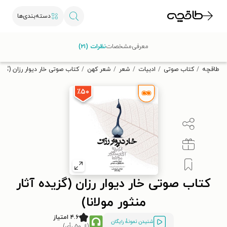
دسته‌بندی‌ها
با کد تخفیف OFF30 اولین کتاب الکترونیکی یا صوتی‌ات را با ۳۰٪
معرفی
مشخصات
نظرات (۲۱)
تخفیف از طاقچه دریافت کن.
طاقچه
کتاب صوتی
ادبیات
شعر
شعر کهن
کتاب صوتی خار دیوار رزان (گزیده
٪۵۰
کتاب صوتی خار دیوار رزان (گزیده آثار
منثور مولانا)
۴.۶ امتیاز
شنیدن نمونۀ رایگان
(از ۵۰ رأی)