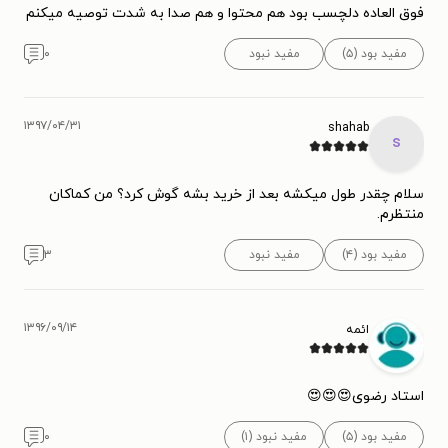
فوق العاده دلچسب بود هم محتوا و هم صدا به شدت توصیه میکنم
مفید بود (۵)
مفید نبود
۰
۱۳۹۷/۰۴/۳۱
shahab
s
سلام چقدر طول میکشه بعد از خرید بشه گوش کرد؟ من کماکان
منتظرم.
مفید بود (۴)
مفید نبود
۳
۱۳۹۶/۰۹/۱۴
ائمه
استاد رضوی😍😍😍
مفید بود (۵)
مفید نبود (۱)
۰