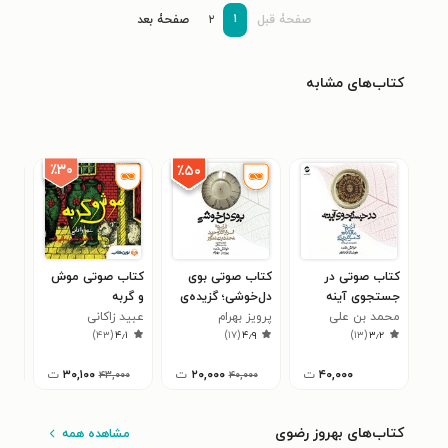
۱
صفحۀ قبل
۲
صفحۀ بعد
کتاب‌های مشابه
٪۳۰
٪۵۰
کتاب صوتی در
کتاب صوتی بوی
کتاب صوتی موش
کتا
جستجوی آینه
دل‌خوشی؛ گزیده‌ی
و گربه
چنی
محمد بن علی
(مقالات شمس
پرویز بهرام
اسرارالتوحید فی
عبید زاکانی
(گز
ابو
۱
)
۴۳
(
۴٫۱
)
۱۷
(
۴٫۹
)
۱۳
(
۳٫۲
تبریزی)
شمس تبریزی
مقامات الشیخ ابی
بیه
سعید
۴۰,۰۰۰
ت
۲۰,۰۰۰
ت
۳۰,۱۰۰
ت
۰
۴۳,۰۰۰
۴۰,۰۰۰
کتاب‌های بهروز رضوی
مشاهده همه