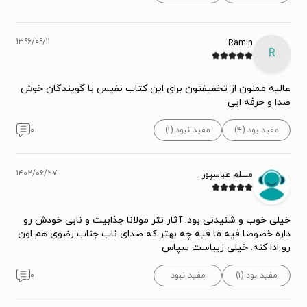
۱۳۹۶/۰۹/۱۱
Ramin
R
عالیه ممنون از تخفیفتون برای این کتاب نفیس با گویندگان خوش
صدا و حرفه ایی
مفید بود (۴)
مفید نبود (۱)
۰
۱۴۰۲/۰۶/۲۷
مسلم عباسپور
خیلی خوب و شنیدنی بود. آثار نثر مولانا جذابیت و نابی خودش رو
داره خصوصا فیه ما فیه چه بهتر که صدای ناب جناب رضوی هم اون
رو ادا کنه. خیلی زیباست سپاس
مفید بود (۱)
مفید نبود
۰