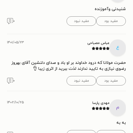
شنیدنی وآموزنده
مفید بود
مفید نبود
۰
۱۴۰۱/۰۵/۲۳
عباس مصباحی
ع
حضرت مولانا که درود خداوند بر او باد و صدای دلنشین آقای بهروز
رضوی نیازی به تایید ندارند لذت ببرید از اثری زیبا 👌
مفید بود
مفید نبود
۰
۱۴۰۲/۱۰/۲۵
مهدی پارسا
م
به به