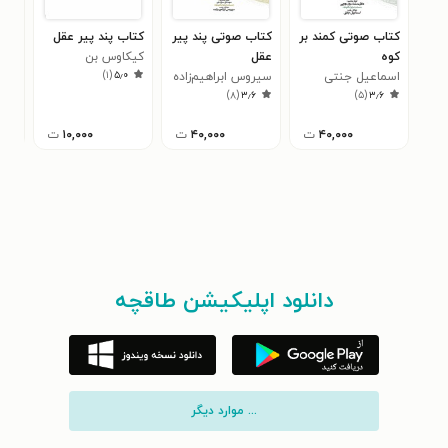
کتاب صوتی کمند بر
کتاب صوتی پند پیر
کتاب پند پیر عقل
کتا
کوه
عقل
کیکاوس بن
روز 
)
۱
(
۵٫۰
اسماعیل جنتی
سیروس ابراهیم‌زاده
وشمگیر
خوا
۷
)
۸
(
۳٫۶
)
۵
(
۳٫۶
عنصرالمعالی
انص
۴۰,۰۰۰
ت
۴۰,۰۰۰
ت
۱۰,۰۰۰
ت
دانلود اپلیکیشن طاقچه
... موارد دیگر