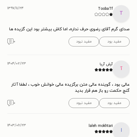
۱۳۹۷/۱۱/۲۴
ToobaTf
T
صدای گرم آقای رضوی حرف نداره، اما کاش بیشتر بود این گزیده ها
مفید بود
مفید نبود
۰
۱۴۰۴/۰۲/۲۳
آرش آریا
آ
عالی بود ، گوینده عالی متن برگزیده عالی خوانش خوب ، لطفا آثار
گنج حکمت رو باز هم قرار بدید
مفید بود
مفید نبود
۰
۱۴۰۳/۰۶/۲۳
laleh mokhtari
l