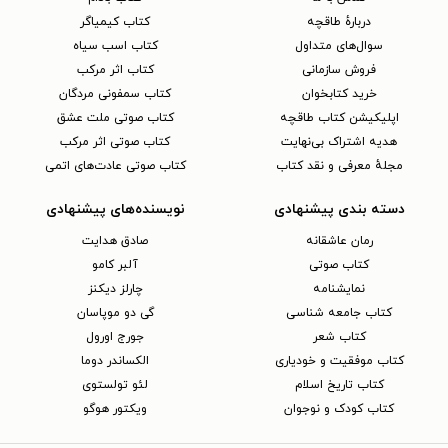
دربارهٔ طاقچه
کتاب کیمیاگر
سوال‌های متداول
کتاب اسب سیاه
فروش سازمانی
کتاب اثر مرکب
خرید کتابخوان
کتاب سمفونی مردگان
اپلیکیشن کتاب طاقچه
کتاب صوتی ملت عشق
هدیه اشتراک بی‌نهایت
کتاب صوتی اثر مرکب
مجلهٔ معرفی و نقد کتاب
کتاب صوتی عادت‌های اتمی
دسته بندی پیشنهادی
نویسنده‌های پیشنهادی
رمان عاشقانه
صادق هدایت
کتاب‌ صوتی
آلبر کامو
نمایشنامه
چارلز دیکنز
کتاب جامعه شناسی
گی دو موپاسان
کتاب شعر
جورج اورول
کتاب موفقیت و خودیاری
الکساندر دوما
کتاب تاریخ اسلام
لئو تولستوی
کتاب کودک و نوجوان
ویکتور هوگو