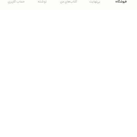
فروشگاه
بی‌نهایت
کتاب‌های من
نوشته
حساب کاربری
دانلود اپلیکیشن طاقچه
... موارد دیگر
مشاهدهٔ دیگر نسخه‌های طاقچه