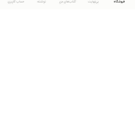
فروشگاه
بی‌نهایت
کتاب‌های من
نوشته
حساب کاربری
دانلود اپلیکیشن طاقچه
... موارد دیگر
مشاهدهٔ دیگر نسخه‌های طاقچه