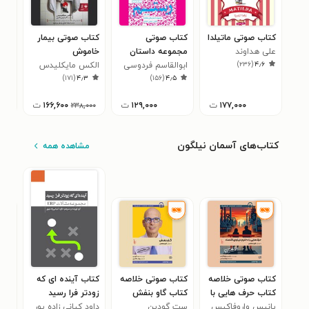
کتاب صوتی ماتیلدا
کتاب صوتی
کتاب صوتی بیمار
کتا
علی هداوند
مجموعه داستان‌
خاموش
چها
)
۲۳۶
(
۴٫۶
های شاهنامه (جلد
ابوالقاسم فردوسی
الکس مایکلیدس
ربک
۴
)
۱۷۱
(
۴٫۳
)
۱۵۶
(
۴٫۵
اول: هفت خان
رستم)
۱۷۷,۰۰۰
ت
۱۲۹,۰۰۰
ت
۱۶۶,۶۰۰
ت
,۰۰۰
۲۳۸,۰۰۰
کتاب‌های آسمان نیلگون
مشاهده همه
کتاب صوتی خلاصه
کتاب صوتی خلاصه
کتاب آینده ای که
کتا
کتاب حرف‌ هایی با
کتاب گاو بنفش
زودتر فرا رسید
کتا
دخترم درباره‌
یانیس واروفاکیس
ست گودین
داود کیانی زاده پور
شوی
اری