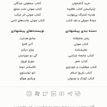
خرید کتابخوان
کتاب سمفونی مردگان
اپلیکیشن کتاب طاقچه
کتاب صوتی ملت عشق
هدیه اشتراک بی‌نهایت
کتاب صوتی اثر مرکب
مجلهٔ معرفی و نقد کتاب
کتاب صوتی عادت‌های اتمی
دسته بندی پیشنهادی
نویسنده‌های پیشنهادی
رمان عاشقانه
صادق هدایت
کتاب‌ صوتی
آلبر کامو
نمایشنامه
چارلز دیکنز
کتاب جامعه شناسی
گی دو موپاسان
کتاب شعر
جورج اورول
کتاب موفقیت و خودیاری
الکساندر دوما
کتاب تاریخ اسلام
لئو تولستوی
کتاب کودک و نوجوان
ویکتور هوگو
© کلیه حقوق این سایت محفوظ و متعلق به فروشگاه اینترنتی کتاب طاقچه است.