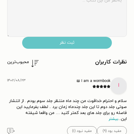
ثبت نظر
نظرات کاربران
محبوب‌ترین
۱۴۰۲/۰۸/۲۳
I am a wormbook 📖
I
سلام و احترام خداقوت من چند ماه منتظر جلد سوم بودم . از انتشار
صوتی جلد دوم تا این جلد چندماه زمان برد .. لطف بفرمایید این
فاصله رو برای جلد های بعد کمتر کنید … من واقعا شیفته
این
...
بیشتر
مفید بود (۹)
مفید نبود (۱)
۰