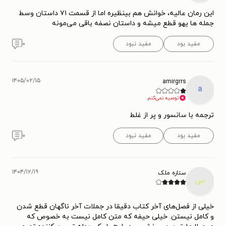
این رمان عالیه، خوانش هم بینظیره اما از قسمت ۷۱ داستان وسط
جمله ها یهو قطع میشه و داستان نصفه باقی می‌مونه
مفید بود
مفید نبود
۰
۱۴۰۵/۰۲/۱۵
amirgrrs
a
توصیه نمی‌کنم.
ترجمه با سانسور و پر از غلط
مفید بود
مفید نبود
۰
۱۴۰۴/۱۲/۱۹
ستاره ملک
س
خیلی از فصل‌های آخر کتاب دقیقا در جملات آخر ناگهان قطع شدن
و کامل نیستن. خیلی حیفه که متن کامل نیست به خصوص که