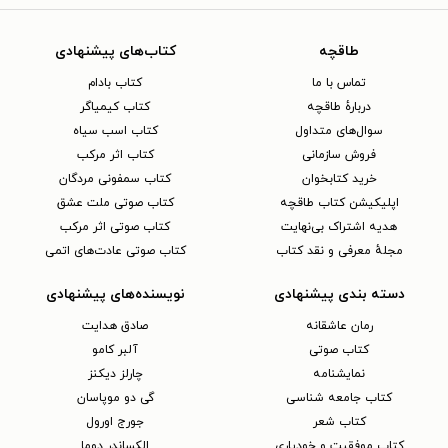
طاقچه
کتاب‌های پیشنهادی
تماس با ما
کتاب بادام
دربارهٔ طاقچه
کتاب کیمیاگر
سوال‌های متداول
کتاب اسب سیاه
فروش سازمانی
کتاب اثر مرکب
خرید کتابخوان
کتاب سمفونی مردگان
اپلیکیشن کتاب طاقچه
کتاب صوتی ملت عشق
هدیه اشتراک بی‌نهایت
کتاب صوتی اثر مرکب
مجلهٔ معرفی و نقد کتاب
کتاب صوتی عادت‌های اتمی
دسته بندی پیشنهادی
نویسنده‌های پیشنهادی
رمان عاشقانه
صادق هدایت
کتاب‌ صوتی
آلبر کامو
نمایشنامه
چارلز دیکنز
کتاب جامعه شناسی
گی دو موپاسان
کتاب شعر
جورج اورول
کتاب موفقیت و خودیاری
الکساندر دوما