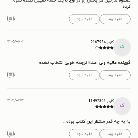
معمولا مارتین هر بخش رو در اوج با یک جمله تعیین کننده تموم
کرده
مفید بود
مفید نبود
۰
۱۴۰۵/۰۱/۰۲
کاربر 2167934
ک
گوینده عالیه ولی اصلااا ترجمه خوبی انتخاب نشده
مفید بود
مفید نبود
۰
۱۴۰۴/۰۶/۳۱
کاربر 11497306
ک
به به چه قدر منتظر این کتاب بودم...
مفید بود
مفید نبود
۰