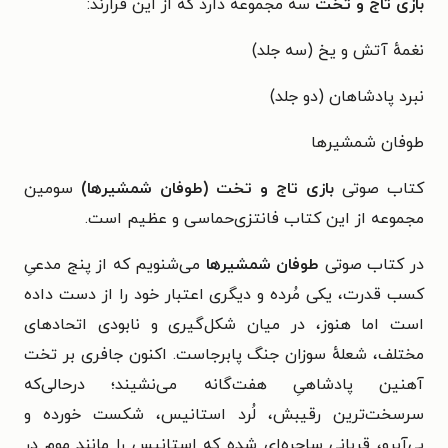
بازی تاج و تخت
سه مجموعه دارد که از این قرارند:
نغمهٔ آتش و یخ (سه جلد)
نبرد پادشاهان (دو جلد)
طوفان شمشیرها
کتاب صوتی
بازی تاج و تخت (طوفان شمشیرها)
سومین
مجموعه از این کتاب فانتزی‌حماسی و عظیم است.
در کتاب صوتی
طوفان شمشیرها
می‌شنویم که از پنج مدعیِ
کسب قدرت، یکی مُرده و دیگری اعتبار خود را از دست داده
است اما هنوز، در میان شکل‌گیری و نابودی اتحادهای
مختلف، شعلهٔ سوزان جنگ پابرجاست. اکنون جافری بر تخت
آهنین پادشاهیِ هفت‌گانه می‌نشیند؛ درحالی‌که
سرسخت‌ترین رقیبش، لُرد استانیس، شکست خورده و
بی‌آبرو، قربانی ساحره‌ای شده که استانیس را مانند موم در