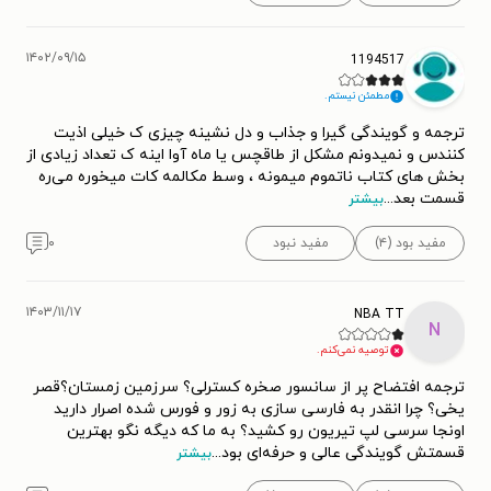
۱۴۰۲/۰۹/۱۵
1194517
مطمئن نیستم.
ترجمه و گویندگی گیرا و جذاب و دل نشینه چیزی ک خیلی اذیت
کنندس و نمیدونم مشکل از طاقچس یا ماه آوا اینه ک تعداد زیادی از
بخش های کتاب ناتموم میمونه ، وسط مکالمه کات میخوره می‌ره
قسمت بعد
...
بیشتر
مفید بود (۴)
مفید نبود
۰
۱۴۰۳/۱۱/۱۷
NBA TT
N
توصیه نمی‌کنم.
ترجمه افتضاح پر از سانسور صخره کسترلی؟ سرزمین زمستان؟قصر
یخی؟ چرا انقدر به فارسی سازی به زور و فورس شده اصرار دارید
اونجا سرسی لپ تیریون رو کشید؟ به ما که دیگه نگو بهترین
قسمتش گویندگی عالی و حرفه‌ای بود
...
بیشتر