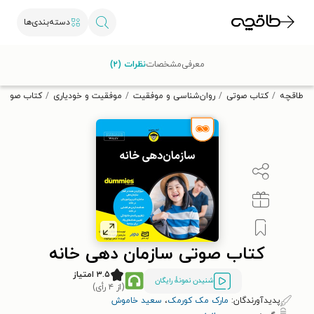
دسته‌بندی‌ها
با کد تخفیف OFF30 اولین کتاب الکترونیکی یا صوتی‌ات را با ۳۰٪
معرفی
مشخصات
نظرات (۲)
تخفیف از طاقچه دریافت کن.
طاقچه
کتاب صوتی
روان‌شناسی و موفقیت
موفقیت و خودیاری
کتاب صوتی 
کتاب صوتی سازمان دهی خانه
۳.۵ امتیاز
شنیدن نمونۀ رایگان
(از ۴ رأی)
پدیدآورندگان:
مارک مک کورمک
،
سعید خاموش