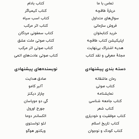
تماس با ما
کتاب بادام
دربارهٔ طاقچه
کتاب کیمیاگر
سوال‌های متداول
کتاب اسب سیاه
فروش سازمانی
کتاب اثر مرکب
خرید کتابخوان
کتاب سمفونی مردگان
اپلیکیشن کتاب طاقچه
کتاب صوتی ملت عشق
هدیه اشتراک بی‌نهایت
کتاب صوتی اثر مرکب
مجلهٔ معرفی و نقد کتاب
کتاب صوتی عادت‌های اتمی
دسته بندی پیشنهادی
نویسنده‌های پیشنهادی
رمان عاشقانه
صادق هدایت
کتاب‌ صوتی
آلبر کامو
نمایشنامه
چارلز دیکنز
کتاب جامعه شناسی
گی دو موپاسان
کتاب شعر
جورج اورول
کتاب موفقیت و خودیاری
الکساندر دوما
کتاب تاریخ اسلام
لئو تولستوی
کتاب کودک و نوجوان
ویکتور هوگو