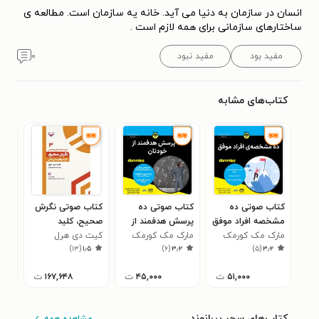
انسان در سازمان به دنیا می آید. خانه یه سازمان است. مطالعه ی
ساختارهای سازمانی برای همه لازم است .
مفید بود
مفید نبود
۰
کتاب‌های مشابه
کتاب صوتی ده
کتاب صوتی ده
کتاب صوتی نگرش
کتا
مشخصه افراد موفق
پرسش هدفمند از
صحیح، کلید
روش
مارک مک کورمک
خودتان
مارک مک کورمک
کیت دی هرل
موفقیت در زندگی
مار
از 
۰
)
۱۳
(
۱٫۵
)
۶
(
۳٫۲
)
۵
(
۳٫۲
پرت
۵۱,۰۰۰
ت
۴۵,۰۰۰
ت
۱۶۷,۶۴۸
ت
کتاب‌های سحر بیرانوند
مشاهده همه