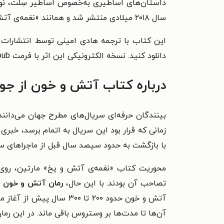
داستان‌‌های اساطیری به‌‌خصوص اساطیر سِلت، نور
سال ۲۰۱۸ میلادی منتشر شد و همانند «نغمه‌‌ی آتش و یخ» به‌سرعت مورد استقبال مخاطبین قرار گرفت.
این کتاب با ترجمه هادی امینی توسط انتشارات چ
دانلود کنید. نسخه الکترونیکی این اثر با فرمت epub در طاقچه منتشر شده که در مقایسه با فرمت pdf قابلیت‌های بیشتری برای مطالعه ارائه می‌دهد.
درباره‌ کتاب آتش و خون از جور
زمانی که قرار بود این سریال به اتمام برسد، خبری
با بازگشت به حدود سیصد سال قبل از ماجراهای سریا
محوریت کتاب «نغمه‌‌ی آتش و یخ» مارتین، روی جدا
تصاحب آن بودند. با این حال،
رمان آتش و خون
م
آتش و خون حدود ۲۰۰ تا ۰۰
آن‌‌ها تا مدت‌‌ها بر وستروس باقی ماند. در این رما