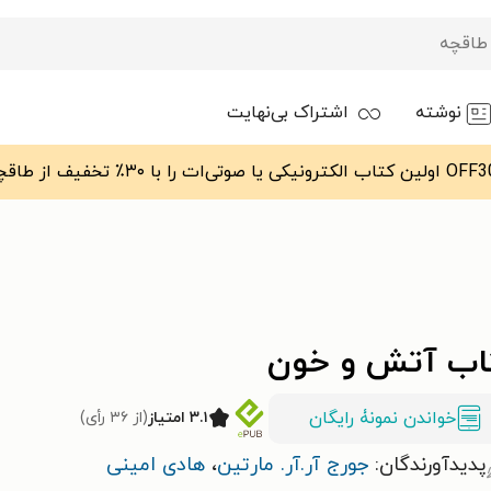
نوشته
اشتراک بی‌نهایت
اب آتش و خون
خواندن نمونۀ رایگان
۳.۱ امتیاز
(از ۳۶ رأی)
پدیدآورندگان:
جورج آر.آر. مارتین
،
هادی امینی