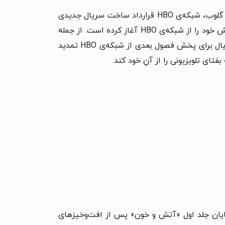
پس از موفقیت سریال «بازی تاج و تخت» از نظر تعداد بیننده و دریافت و نامزدی جوایز متعددی همچون اِمی و گلدن گلوب، شبکه‌‌ی HBO قرارداد ساخت سریال جدیدی
را با مارتین منعقد کرد که برگرفته از رمان آتش و خون بود. این سریال با نام «خاندان اژدها» از سال ۲۰۲۲ میلادی پخش خود را از شبکه‌‌ی HBO آغاز کرده است. از جمله
بازیگران این سریال می‌‌توان به مت اسمیت، اولیویا کوک، ریس ایفانز، پدی کانسیداین و ایو بِست اشاره کرد. این سریال برای پخش فصول بعدی از شبکه‌‌ی HBO تمدید
ای تلویزیونی را از آنِ خود کند.
یان جلد اول «آتش و خون» پس از افت‌‌وخیزهای