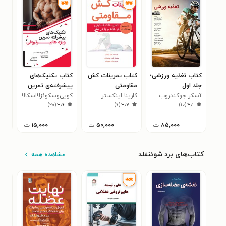
کتاب تغذیه ورزشی؛
کتاب تمرینات کش
کتاب تکنیک‌های
کتا
جلد اول
مقاومتی‮‬
پیشرفته‌ی تمرین
تمر
آسکر جوکندروب
کارینا اینکستر‮‬
ویژه‌ی هایپرتروفی
کویی‌وسکوئزلااسکالا
است
امی
۶
)
۲۰
(
۳٫۶
)
۶
(
۳٫۷
)
۱۰
(
۴٫۱
تکسچرا
۸۵,۰۰۰
ت
۵۰,۰۰۰
ت
۱۵,۰۰۰
ت
کتاب‌های برد شوئنفلد
مشاهده همه