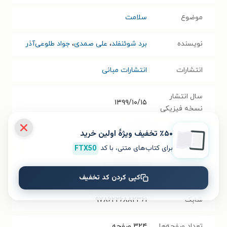
موضوع
سلامت
نویسنده
برد شوئنفلد
،
علی صمدی
،
جواد طلوعی‌آذر
انتشارات
انتشارات مبانی
سال انتشار
۱۳۹۹/۱۰/۱۵
نسخه فیزیکی
٪۵۰ تخفیف ویژۀ اولین خرید
فرمت کتاب
PDF
برای کتاب‌های متنی، با کد
FTX50
حجم فایل
۵.۷۶
مگابایت
کتاب
کپی کردن کد تخفیف
شابک
۹۷۸۶۲۲۶۸۸۲۳۶۱
تعداد صفحه‌ها
۳۲۴
صفحه