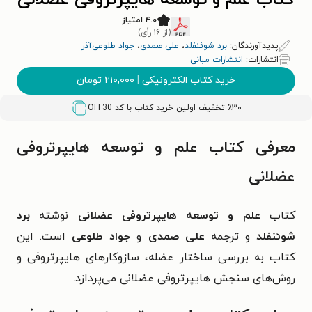
کتاب علم و توسعه هایپرتروفی عضلانی
۴.۰ امتیاز
(از ۱۶ رأی)
پدیدآورندگان:
برد شوئنفلد
،
علی صمدی
،
جواد طلوعی‌آذر
انتشارات:
انتشارات مبانی
خرید کتاب الکترونیکی
|
۲۱۰,۰۰۰
تومان
٪۳۰ تخفیف اولین خرید کتاب با کد
OFF30
معرفی کتاب علم و توسعه هایپرتروفی
عضلانی
کتاب
علم و توسعه هایپرتروفی عضلانی
نوشته
برد
شوئنفلد
و ترجمه
علی صمدی
و
جواد طلوعی
است. این
کتاب به بررسی ساختار عضله، سازوکارهای هایپرتروفی و
روش­‌های سنجش هایپرتروفی عضلانی می‌پردازد.