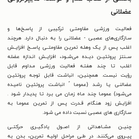
عضلانی
فعالیـت ورزشـی مقاومتـی ترکیبـی از پاسـخ‌ها و
سـازگاری‌های عصبـی
- عضلانـی را بـه دنبـال دارد. هرچنـد
اغلـب پـس از یـک وهلـه تمریـن
مقاومتــی پاســخ افزایــش
ســنتز پروتئیــن دیــده می‌شــود، افزایــش
انـدازه عضلـه
اغلـب تـا چنـد هفتـه فعالیت ورزشـی مـداوم قابـل
رؤیت
نیسـت. همچنیـن، انباشـت قابـل توجـه پروتئیـن
عضالنـی یـا
رشـد (عمومـا
ً انباشـت پروتئیـن نامیـده
می‌شـود)
عمومـا
چنـد مـاه
زمـان می بـرد تـا پدیـدار شـود .
افزایـش زود هنـگام قـدرت پـس از
تمریـن عمومـا
بـه
سـازگاری های عصبـی نسـبت داده می شـود.
چنیــن مشــاهداتی از اصــول یادگیــری حرکتــی
پیــروی
می‌کننـد. در طـی مراحـل اولیـه تمریـن، بـدن بـه