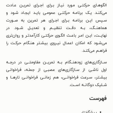
الگوهـای حرکتـی
مـورد نیـاز بـرای اجـرای تمریـن عـادت
می‌کنـد. یـک برنامـه حرکتـی
عمومـی بایـد ایجـاد شـود و
سـپس ایـن برنامـه بـرای اجـرای هر تمرین
به صــورت
هماهنــگ، بــه دقــت تنظیــم و تعدیــل شــود. در
نهایــت،
ایـن امـر باعـث الگـوی حرکتـی کارآمدتـر و روان‌تری
می‌شـود که امکان
اعمـال نیـروی بیشـتر هنـگام حرکـت را
فراهـم می‌کنـد.
ســازگاری‌های زودهنــگام بــه تمریــن مقاومتــی در درجــه
اول
ناشـی از سـازگاری‌های عصبـی از جملـه، فراخوانـی
بیشـتر، سـرعت
فراخوانــی، هم زمانــی فراخوانــی تارهــا و
شــلیک دوگانــه اســت.
فهرست
پیشگفتار