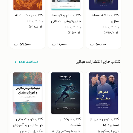
کتاب نقشه عضله
کتاب علم و توسعه
کتاب نهایت عضله
کتا
سازی
هایپرتروفی عضلانی
برد شونفلد
ترا
)
۱۰
(
۲٫۸
برد شونفلد
برد شونفلد
برد
۸
)
۶
(
۵٫۰
)
۱۴
(
۳٫۷
۱۵۰,۰۰۰
ت
۱۱۶,۰۰۰
ت
۱۵۹,۵۰۰
ت
کتاب‌های انتشارات مبانی
مشاهده همه
کتاب ‌‫درس‌ هایی از
کتاب حرکت و
کتاب تربیت‌ بدنی
کتا
اسطوره‌ ها‬‌‫
شناخت
در مدارس و آموزش
مینی
تری لیسکویچ
علیرضا رستمی‌زاوله
معلمان
مکفیل لاوسون
فدر