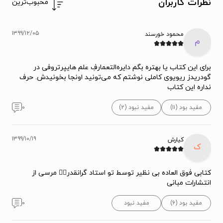
نظرات کاربران
محبوب‌ترین
۱۳۹۹/۱۲/۰۵
محمود خورسند
م
برای این کتاب یا بهتره بگم دایره‌التعمارفِ علم هایپرتروفی در
گودریدز ریویوی کاملی نوشتم که می‌تونید اونجا بخونیدش. حرف
نداره این کتاب
مفید بود (۱۱)
مفید نبود (۲)
۰
۱۳۹۹/۱۰/۱۹
کیارش
ک
کتابی فوق العاده بی نظیر توسط تو استاد گرانقدر👌🏻 مرسی از
انتشارات مبانی
مفید بود (۶)
مفید نبود
۰