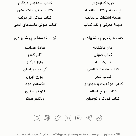
خرید کتابخوان
کتاب سمفونی مردگان
اپلیکیشن کتاب طاقچه
کتاب صوتی ملت عشق
هدیه اشتراک بی‌نهایت
کتاب صوتی اثر مرکب
مجلهٔ معرفی و نقد کتاب
کتاب صوتی عادت‌های اتمی
دسته بندی پیشنهادی
نویسنده‌های پیشنهادی
رمان عاشقانه
صادق هدایت
کتاب‌ صوتی
آلبر کامو
نمایشنامه
چارلز دیکنز
کتاب جامعه شناسی
گی دو موپاسان
کتاب شعر
جورج اورول
کتاب موفقیت و خودیاری
الکساندر دوما
کتاب تاریخ اسلام
لئو تولستوی
کتاب کودک و نوجوان
ویکتور هوگو
© کلیه حقوق این سایت محفوظ و متعلق به فروشگاه اینترنتی کتاب طاقچه است.