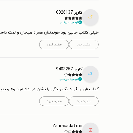
کاربر 10026137
ک
توصیه می‌کنم.
خیلی کتاب جالبی بود خوندنش همراه هیجان و لذت داس
مفید بود
مفید نبود
کاربر 9403257
ک
توصیه می‌کنم.
کتاب فراز و فرود یک زندگی را نشان می‌داد موضوع و نت
مفید بود
مفید نبود
Zahrasadat.mn
Z