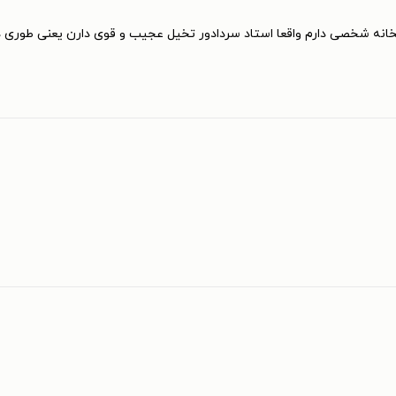
انه شخصی دارم واقعا استاد سردادور تخیل عجیب و قوی دارن یعنی طوری داس