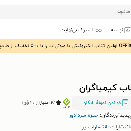
نوشته
اشتراک بی‌نهایت
اب کیمیاگران
خواندن نمونۀ رایگان
۴.۱ امتیاز
(از ۲۰ رأی)
پدیدآورندگان:
حمزه سردادور
انتشارات:
انتشارات پر