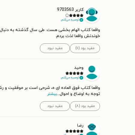
کاربر 9703563
توصیه می‌کنم.
واقعا کتاب الهام بخشی هست. طی سال گذشته به دنبال کتا
خوندنش واقعا لذت بردم.
مفید بود (۱۱)
مفید نبود
وحید
توصیه می‌کنم.
واقعا کتاب فوق العاده ای ه، شرحی است بر موفقیت و ر
توجه به اوضاع و احوال
...
بیشتر
مفید بود (۸)
مفید نبود
رضا