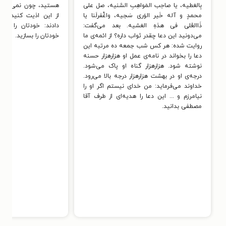
بِالعَطیه، یا صاحِب المَواهِبِ السَّنیه، صل علی
هستید، چون نمی‌توان
محمدٍ و آله خَیر الوَری سَجیه، واغْفرلَنا یا
از این اذیت کنید. بع
ذَاالعُلی فی هذهِ العَشیه. بعد می‌گفت:
دادند: خودتان را بساز
می‌دونید این دعا چقدر ثواب داره؟ از ائمه‌ی ما
خودتان را بسازید.
روایت شده: هر کس شب جمعه ده مرتبه این
دعا را بخواند در نامه‌ی عمل او هزارهزار حسنه
نوشته شود. هزارهزار گناه او پاک می‌شود.
درجه‌ی او در بهشت هزارهزار درجه بالا می‌رود.
خداوند می‌فرماید: من خدای نیستم اگر او را
نیامرزم و ... این دعا را هدیه‌ای از طرف آقا
مصطفی بدانید.