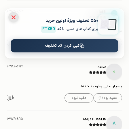
۱۳۹۷/۰۶/۰۴
s.latifi
٪۵۰ تخفیف ویژۀ اولین خرید
برای کتاب‌های متنی، با کد
FTX50
مزار این شهید کجاست؟
مفید بود (۱۵)
مفید نبود (۱)
۱۷
کپی کردن کد تخفیف
۱۳۹۸/۰۶/۳۱
هدهد
ه
بسیار عالی بخونید حتما
مفید بود (۱۱)
مفید نبود
۰
۱۳۹۷/۰۶/۱۵
AM!R HOSSEiN
A