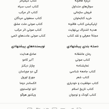
دربارهٔ طاقچه
کتاب کیمیاگر
سوال‌های متداول
کتاب اسب سیاه
فروش سازمانی
کتاب اثر مرکب
خرید کتابخوان
کتاب سمفونی مردگان
اپلیکیشن کتاب طاقچه
کتاب صوتی ملت عشق
هدیه اشتراک بی‌نهایت
کتاب صوتی اثر مرکب
مجلهٔ معرفی و نقد کتاب
کتاب صوتی عادت‌های اتمی
دسته بندی پیشنهادی
نویسنده‌های پیشنهادی
رمان عاشقانه
صادق هدایت
کتاب‌ صوتی
آلبر کامو
نمایشنامه
چارلز دیکنز
کتاب جامعه شناسی
گی دو موپاسان
کتاب شعر
جورج اورول
کتاب موفقیت و خودیاری
الکساندر دوما
کتاب تاریخ اسلام
لئو تولستوی
کتاب کودک و نوجوان
ویکتور هوگو