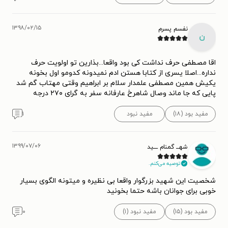
۱۳۹۸/۰۲/۱۵
نفسم پسرم
ن
اقا مصطفی حرف نداشت کی بود واقعا...بذارین تو اولویت حرف
نداره...اصلا یسری از کتابا هستن ادم نمیدونه کدومو اول بخونه
یکیش همین مصطفی علمدار سلام بر ابراهیم وقتی مهتاب گم شد
پایی که جا ماند وصال شاهرخ عارفانه سفر به گرای ۲۷۰ درجه
مفید بود (۱۸)
مفید نبود
۱
۱۳۹۹/۰۷/۰۶
شهـــ گمنام ــــید
توصیه می‌کنم.
شخصیت این شهید بزرگوار واقعا بی نظیره و میتونه الگوی بسیار
خوبی برای جوانان باشه حتما بخونید
مفید بود (۱۵)
مفید نبود (۱)
۰