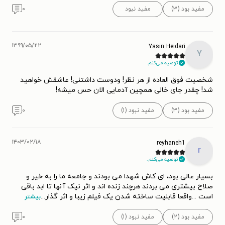
مفید بود (۳)
مفید نبود
۰
۱۳۹۹/۰۵/۲۲
Yasin Heidari
Y
توصیه می‌کنم.
شخصیت فوق العاده از هر نظر! ودوست داشتنی! عاشقش خواهید
شد! چقدر جای خالی همچین آدمایی الان حس میشه!
مفید بود (۳)
مفید نبود (۱)
۰
۱۴۰۳/۰۲/۱۸
reyhaneh1
r
توصیه می‌کنم.
بسیار عالی بود، ای کاش شهدا می بودند و جامعه ما را به خیر و
صلاح بیشتری می بردند هرچند زنده اند و اثر نیک آنها تا ابد باقی
است ...واقعا قابلیت ساخته شدن یک فیلم زیبا و اثر گذار
...
بیشتر
مفید بود (۲)
مفید نبود (۱)
۰