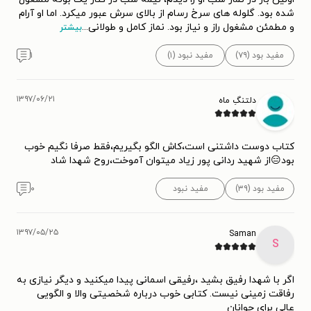
شده بود. گلوله های سرخ رسام از بالای سرش عبور میکرد. اما او آرام
و مطمئن مشغول راز و نیاز بود. نماز کامل و طولانی
...
بیشتر
مفید بود (۷۹)
مفید نبود (۱)
۱
۱۳۹۷/۰۶/۲۱
دلتنگِ ماه
کتاب دوست داشتنی است،کاش الگو بگیریم،فقط صرفا نگیم خوب
بود😑از شهید ردانی پور زیاد میتوان آموخت،روح شهدا شاد
مفید بود (۳۹)
مفید نبود
۰
۱۳۹۷/۰۵/۲۵
Saman
S
اگر با شهدا رفیق بشید ،رفیقی اسمانی پیدا میکنید و دیگر نیازی به
رفاقت زمینی نیست. کتابی خوب درباره شخصیتی والا و الگویی
عالی برای جوانان