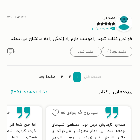
۱۴۰۲/۰۳/۲۹
مصطفی
توصیه می‌کنم.
خواندن کتاب شهدا را دوست دارم راه زندگی را به مانشان می دهند
مفید بود (۱)
مفید نبود
۰
۱
صفحۀ قبل
۲
۳
صفحۀ بعد
مشاهده همه
(۱۳۵)
بریده‌هایی از کتاب
سید روح الله جوادی
۵۵
فاطرا
۹
همه‌ی کارهایش درس بود. مصطفی شب‌های
آقا جان شما اگر به ی
جمعه ابتدا این دعای معروف را می‌خواند: یا
اذیت کردید، شما هم
دائمَ الفَضلِ عَلَی‌البَریه، یا باسِط الیدینِ
هستید. شما هم ر