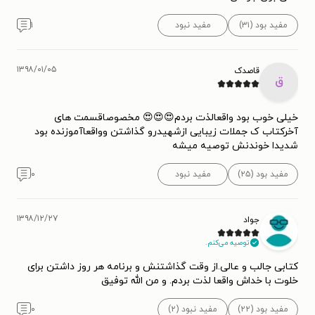
مفید بود (۳۱)
مفید نبود
۱
۱۳۹۸/۰۱/۰۵
قاصدک
ق
خیلی خوب بود واقعالذت بردم😍😍😍 مخصوصاقسمت های
آخرکتاب ک جملات زیبایی ازشهیدرو گذاشتن وواقعاآموزنده بود
شدیدا خوندنش توصیه میشه
مفید بود (۲۵)
مفید نبود
۰
۱۳۹۸/۱۲/۲۷
جواد
توصیه می‌کنم.
کتابی جالب و عالی.از وقت گذاشتنش و برنامه هر روز داشتن برای
خلوت با خداش واقعا لذت بردم. و من الله توفیق
مفید بود (۲۲)
مفید نبود (۲)
۰