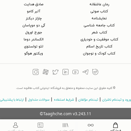
رمان عاشقانه
صادق هدایت
کتاب‌ صوتی
آلبر کامو
نمایشنامه
چارلز دیکنز
کتاب جامعه شناسی
گی دو موپاسان
کتاب شعر
جورج اورول
کتاب موفقیت و خودیاری
الکساندر دوما
کتاب تاریخ اسلام
لئو تولستوی
کتاب کودک و نوجوان
ویکتور هوگو
© کلیه حقوق این سایت محفوظ و متعلق به فروشگاه اینترنتی کتاب طاقچه است.
|
|
|
|
ورود و ثبت‌نام ناشران
ثبت‌نام مؤلفان
شرایط استفاده
سوالات متداول
ارتباط با پشتیبانی
©Taaghche.com
v
3.243.11
فروشگاه
بی‌نهایت
کتاب‌های من
نوشته
حساب کاربری