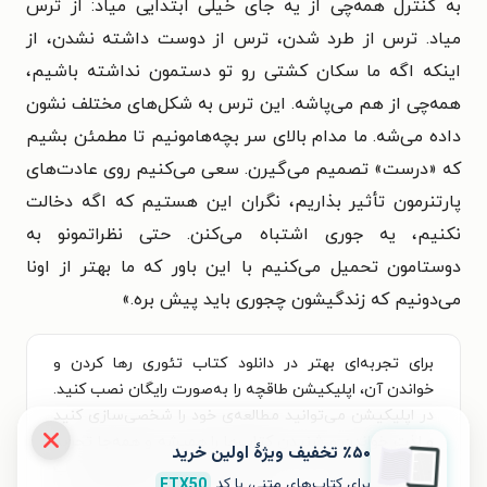
به کنترل همه‌چی از یه جای خیلی ابتدایی میاد: از ترس
میاد. ترس از طرد شدن، ترس از دوست داشته نشدن، از
اینکه اگه ما سکان کشتی رو تو دستمون نداشته باشیم،
همه‌چی از هم می‌پاشه. این ترس به شکل‌های مختلف نشون
داده می‌شه. ما مدام بالای سر بچه‌هامونیم تا مطمئن بشیم
که «درست» تصمیم می‌گیرن. سعی می‌کنیم روی عادت‌های
پارتنرمون تأثیر بذاریم، نگران این هستیم که اگه دخالت
نکنیم، یه جوری اشتباه می‌کنن. حتی نظراتمونو به
دوستامون تحمیل می‌کنیم با این باور که ما بهتر از اونا
می‌دونیم که زندگیشون چجوری باید پیش بره.»
برای تجربه‌ای بهتر در دانلود کتاب تئوری رها کردن و
خواندن آن، اپلیکیشن طاقچه را به‌صورت رایگان نصب کنید.
در اپلیکیشن می‌توانید مطالعه‌ی خود را شخصی‌سازی کنید
و لذت خواندن و شنیدن کتاب‌ها را همیشه و همه‌جا تجربه
٪۵۰ تخفیف ویژۀ اولین خرید
کنید. علاوه‌بر دسترسی آسان، امکان خرید هزاران کتاب
برای کتاب‌های متنی، با کد
FTX50