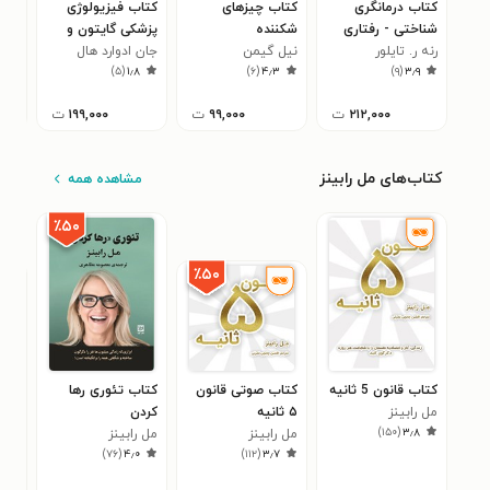
کتاب درمانگری
کتاب چیزهای
کتاب فیزیولوژی
کتا
شناختی - رفتاری
شکننده
پزشکی گایتون و
مض
رنه ر. تایلور
بیماری ها و ناتوانی
نیل گیمن
هال، ویرایش
جان ادوارد هال
کلا
۷
)
۵
(
۱٫۸
)
۶
(
۴٫۳
)
۹
(
۳٫۹
های مزمن
چهاردهم 2021؛ جلد
ششم
۲۱۲,۰۰۰
ت
۹۹,۰۰۰
ت
۱۹۹,۰۰۰
ت
کتاب‌های مل رابینز
مشاهده همه
٪۵۰
٪۵۰
کتاب قانون 5 ثانیه
کتاب صوتی قانون
کتاب تئوری رها
کتا
مل رابینز
۵ ثانیه
کردن
۵ 
)
۱۵۰
(
۳٫۸
مل رابینز
مل رابینز
کتا
مل ر
۳
)
۷۶
(
۴٫۰
)
۱۱۲
(
۳٫۷