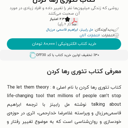
کتاب تئوری رها کردن
روشی که زندگی میلیون‌ها نفر را تغییر داده و افراد زیادی در مورد
آن صحبت می‌کنند
۲.۳ امتیاز
(از ۶ رأی)
پدیدآورندگان:
مل رابینز
،
ابراهیم قاسمی مرزبال
انتشارات:
انتشارات آنان
خرید کتاب الکترونیکی
|
۸۰,۰۰۰
تومان
٪۳۰ تخفیف اولین خرید کتاب با کد
OFF30
معرفی کتاب تئوری رها کردن
کتاب تئوری رها کردن با نام اصلی The let them theory : a
life-changing tool that millions of people can't stop
talking about نوشته مل رابینز با ترجمه ابراهیم
قاسمی‌مرزبال و ویراسته غلامرضا خدارحمی، اثری در حوزه‌ی
خودسازی و روان‌شناسی است که به موضوع تغییر رفتار و