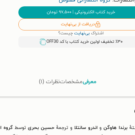
انتشارات:
گروه انتشاراتی ققنوس
خرید کتاب الکترونیکی
|
۹۷,۵۰۰
تومان
دریافت از بی‌نهایت
اشتراک
بی‌نهایت
چیست؟
٪۳۰ تخفیف اولین خرید کتاب با کد
OFF30
معرفی
مشخصات
نظرات (۱)
هٔ
برندا هاوگن
و
اندرو سانتلا
و ترجمهٔ
حسین بحری
توسط
گروه ا