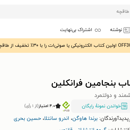
نوشته
اشتراک بی‌نهایت
اب بنجامین فرانکلین
مند و دولتمرد
خواندن نمونۀ رایگان
۴.۰ امتیاز
(از ۱ رأی)
پدیدآورندگان:
برندا هاوگن
،
اندرو سانتلا
،
حسین بحری