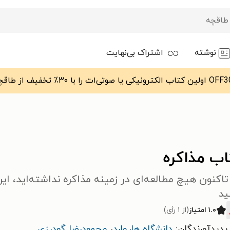
نوشته
اشتراک بی‌نهایت
اب مذاکره
تاکنون هیچ مطالعه‌ای در زمینه مذاکره نداشته‌اید، این
ید
۱.۰ امتیاز
(از ۱ رأی)
پدیدآورندگان:
دانشگاه هاروارد
،
محمودرضا گودرزی