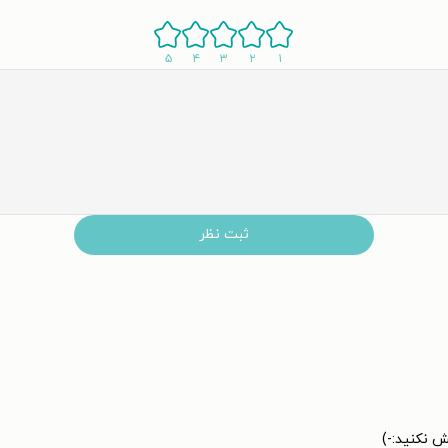
۵
۴
۳
۲
۱
ثبت نظر
ش نکنید:-)