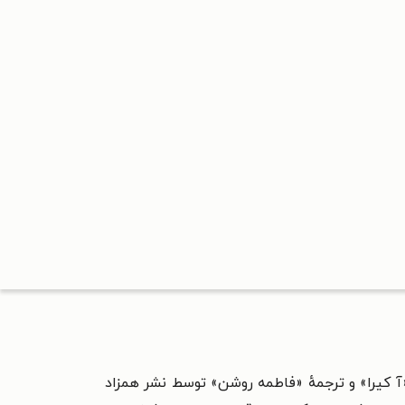
آ کیرا» و ترجمهٔ «فاطمه روشن» توسط نشر همزاد