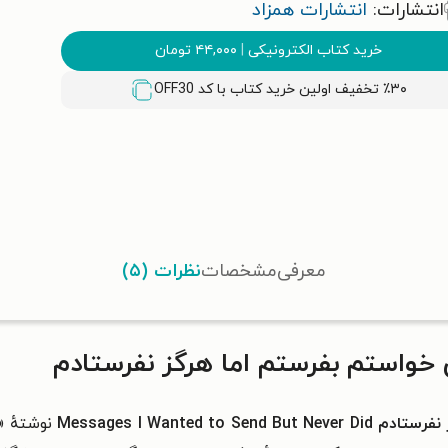
انتشارات:
انتشارات همزاد
خرید کتاب الکترونیکی
|
۴۴,۰۰۰
تومان
٪۳۰ تخفیف اولین خرید کتاب با کد
OFF30
معرفی
مشخصات
نظرات (۵)
خواستم بفرستم اما هرگز نفرستادم
 نفرستادم
Messages I Wanted to Send But Never Did
نوشتهٔ «