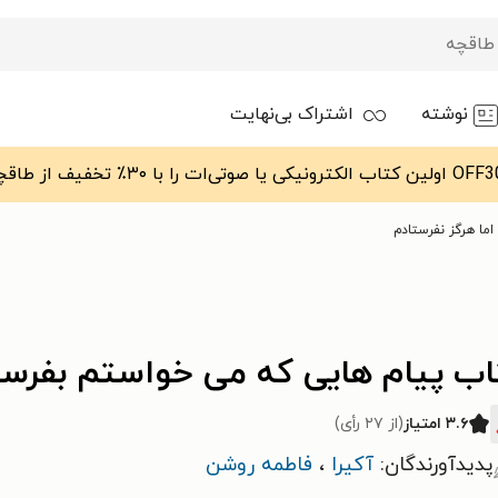
نوشته
اشتراک بی‌نهایت
ما هرگز نفرستادم
اب پیام هایی که می خواستم بفرستم
۳.۶ امتیاز
(از ۲۷ رأی)
پدیدآورندگان:
آکیرا ‍
،
فاطمه روشن