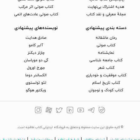
هدیه اشتراک بی‌نهایت
کتاب صوتی اثر مرکب
مجلهٔ معرفی و نقد کتاب
کتاب صوتی عادت‌های اتمی
دسته بندی پیشنهادی
نویسنده‌های پیشنهادی
رمان عاشقانه
صادق هدایت
کتاب‌ صوتی
آلبر کامو
نمایشنامه
چارلز دیکنز
کتاب جامعه شناسی
گی دو موپاسان
کتاب شعر
جورج اورول
کتاب موفقیت و خودیاری
الکساندر دوما
کتاب تاریخ اسلام
لئو تولستوی
کتاب کودک و نوجوان
ویکتور هوگو
© کلیه حقوق این سایت محفوظ و متعلق به فروشگاه اینترنتی کتاب طاقچه است.
|
|
|
|
ورود و ثبت‌نام ناشران
ثبت‌نام مؤلفان
شرایط استفاده
سوالات متداول
ارتباط با پشتیبانی