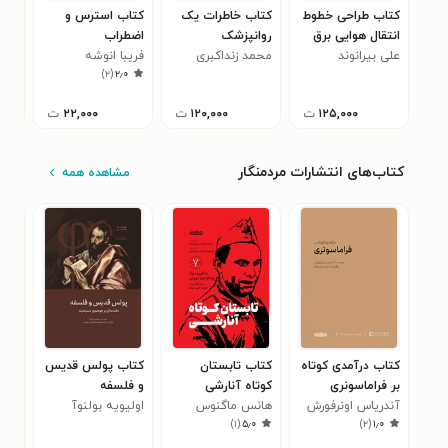
کتاب طراحی خطوط
کتاب خاطرات یک
کتاب استرس و
کتا
انتقال هوایی برق
روانپزشک
اضطراب
فرز
(جلد اول)
علی بیرانوند
محمد زنداکبری
فریبا انوشه
گرال
)
۲
(
۲٫۰
۱۲۵,۰۰۰
ت
۱۲۰,۰۰۰
ت
۲۲,۰۰۰
ت
کتاب‌های انتشارات مردمنگار
مشاهده همه
کتاب درآمدی کوتاه
کتاب تابستان
کتاب پولس قدیس
کتا
بر فراماسونری
کوتاه آنارشی
و فلسفه
نی
آندریاس اونرفورش
هانس ماگنوس
اولیویه بولنوآ
هان
۰
)
۱
(
۵٫۰
)
۲
(
۱٫۰
انتسنزبرگر