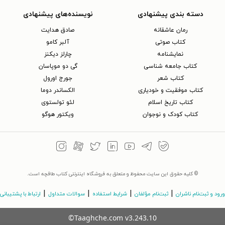
دسته بندی پیشنهادی
نویسنده‌های پیشنهادی
رمان عاشقانه
صادق هدایت
کتاب‌ صوتی
آلبر کامو
نمایشنامه
چارلز دیکنز
کتاب جامعه شناسی
گی دو موپاسان
کتاب شعر
جورج اورول
کتاب موفقیت و خودیاری
الکساندر دوما
کتاب تاریخ اسلام
لئو تولستوی
کتاب کودک و نوجوان
ویکتور هوگو
© کلیه حقوق این سایت محفوظ و متعلق به فروشگاه اینترنتی کتاب طاقچه است.
|
|
|
|
ورود و ثبت‌نام ناشران
ثبت‌نام مؤلفان
شرایط استفاده
سوالات متداول
ارتباط با پشتیبانی
©Taaghche.com
v
3.243.10