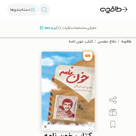
دسته‌بندی‌ها
با کد تخفیف OFF30 اولین کتاب الکترونیکی یا صوتی‌ات را با ۳۰٪
معرفی
مشخصات
نظرات (۰)
بریده‌ها (۱)
تخفیف از طاقچه دریافت کن.
طاقچه
دفاع مقدس
کتاب خون نامه