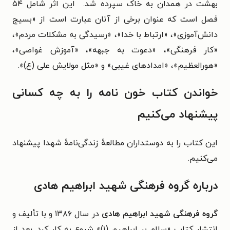
بهشت در همدان به خاک سپرده شد.
این اثر شامل ۵۴
فصل است که عنوان برخی از آنان عبارت است از «بسیج
دانش‌آموزی»، «ارتباط با خدا»، «رسیدگی به مشکلات مردم»،
«کار فرهنگی»، «دعوت به جبهه»، «آموزش غواصی»،
«هورالعظیم»، «امدادهای غیبی» و «مثل مولایش علی (ع)».
خواندن کتاب خون نامه را به چه کسانی
پیشنهاد می‌کنیم
این کتاب را به دوستداران مطالعه‌ٔ زندگی‌نامهٔ شهدا پیشنهاد
می‌کنیم.
درباره گروه فرهنگی شهید ابراهیم هادی
گروه فرهنگی شهید ابراهیم هادی
در سال ۱۳۸۶ و با تألیف و
انتشار کتاب «سلام بر ابراهیم (۱)» شروع به کار کرد. بعد از