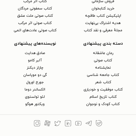
فروش سازمانی
کتاب اثر مرکب
خرید کتابخوان
کتاب سمفونی مردگان
اپلیکیشن کتاب طاقچه
کتاب صوتی ملت عشق
هدیه اشتراک بی‌نهایت
کتاب صوتی اثر مرکب
مجلهٔ معرفی و نقد کتاب
کتاب صوتی عادت‌های اتمی
دسته بندی پیشنهادی
نویسنده‌های پیشنهادی
رمان عاشقانه
صادق هدایت
کتاب‌ صوتی
آلبر کامو
نمایشنامه
چارلز دیکنز
کتاب جامعه شناسی
گی دو موپاسان
کتاب شعر
جورج اورول
کتاب موفقیت و خودیاری
الکساندر دوما
کتاب تاریخ اسلام
لئو تولستوی
کتاب کودک و نوجوان
ویکتور هوگو