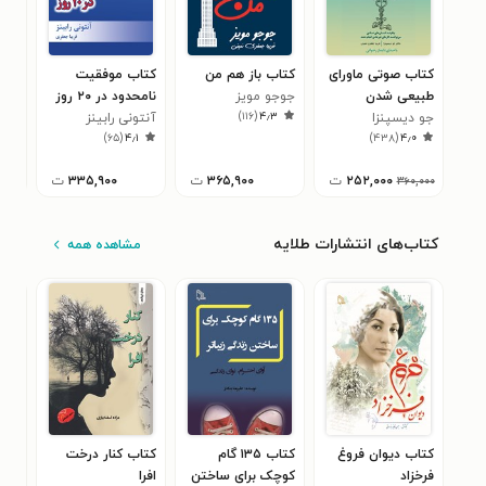
کتاب صوتی ماورای
کتاب باز هم من
کتاب موفقیت
کتا
طبیعی شدن
جوجو مویز
نامحدود در ۲۰ روز
شد
)
۱۱۶
(
۴٫۳
جو دیسپنزا
آنتونی رابینز
جو 
۲
)
۶۵
(
۴٫۱
)
۴۳۸
(
۴٫۰
۲۵۲,۰۰۰
ت
۳۶۵,۹۰۰
ت
۳۳۵,۹۰۰
ت
۳۶۰,۰۰۰
کتاب‌های انتشارات طلایه
مشاهده همه
کتاب دیوان فروغ
کتاب ۱۳۵ گام
کتاب کنار درخت
کتا
فرخزاد
کوچک برای ساختن
افرا
علیر