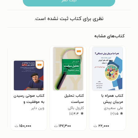
ثبت نظر
نظری برای کتاب ثبت نشده است.
کتاب‌های مشابه
کتاب همراه با
کتاب تحلیل
کتاب صوتی رسیدن
کتا
مربیان پیش
سیاست
به موفقیت و
بلا
دبستانی ۲
علی سعیدی
کارول باکی
وین دایر
آرامش درون در ۲۱
کری 
۰
)
۵
(
۴٫۴
)
۲
(
۱٫۵
روز
۲۲,۰۰۰
ت
۱۶۷,۳۰۰
ت
۱۵۰,۰۰۰
ت