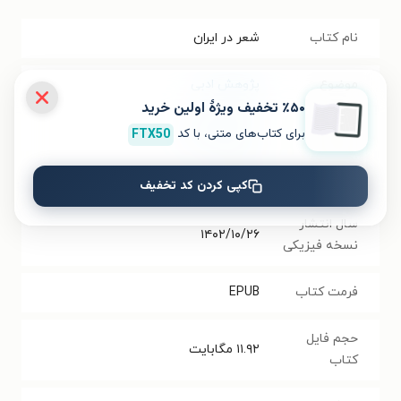
نام کتاب
شعر در ایران
موضوع
پژوهش ادبی
٪۵۰ تخفیف ویژۀ اولین خرید
نویسنده
محمدتقی بهار
برای کتاب‌های متنی، با کد
FTX50
انتشارات
نشر ارس
کپی کردن کد تخفیف
سال انتشار
۱۴۰۲/۱۰/۲۶
نسخه فیزیکی
فرمت کتاب
EPUB
حجم فایل
۱۱.۹۲
مگابایت
کتاب