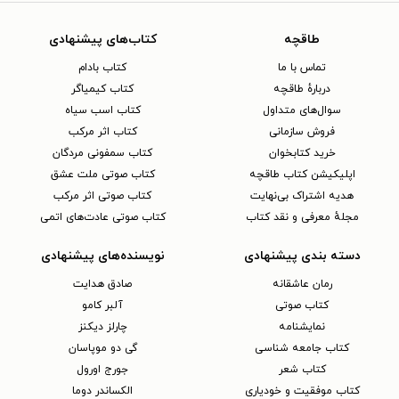
طاقچه
کتاب‌های پیشنهادی
تماس با ما
کتاب بادام
دربارهٔ طاقچه
کتاب کیمیاگر
سوال‌های متداول
کتاب اسب سیاه
فروش سازمانی
کتاب اثر مرکب
خرید کتابخوان
کتاب سمفونی مردگان
اپلیکیشن کتاب طاقچه
کتاب صوتی ملت عشق
هدیه اشتراک بی‌نهایت
کتاب صوتی اثر مرکب
مجلهٔ معرفی و نقد کتاب
کتاب صوتی عادت‌های اتمی
دسته بندی پیشنهادی
نویسنده‌های پیشنهادی
رمان عاشقانه
صادق هدایت
کتاب‌ صوتی
آلبر کامو
نمایشنامه
چارلز دیکنز
کتاب جامعه شناسی
گی دو موپاسان
کتاب شعر
جورج اورول
کتاب موفقیت و خودیاری
الکساندر دوما