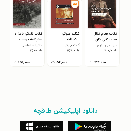
کتاب قیام کلنل
کتاب صوتی
کتاب زندگی نامه و
کتا
محمدتقی خان
ماکجاآباد
سفرنامه دوست
فلس
س. علی آذری
پسیان در خراسان
گرت جونز
محمدخان
کاتیا سلماسی
لوی
۳
)
۱
(
۲٫۰
)
۱
(
۳٫۰
)
۳
(
۲٫۳
معیرالممالک
هال
۲۳۴,۰۰۰
ت
۱۵۴,۰۰۰
ت
۱۶۵,۰۰۰
ت
دانلود اپلیکیشن طاقچه