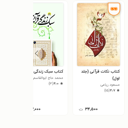
کتاب نکات قرآنی (جلد
کتاب سبک زندگی قرآنی
کتاب
اول)
محمد حاج ابوالقاسم
های 
)
۳
(
۴٫۰
مسعود ریاعی
محمو
)
۱۵
(
۴٫۷
۳۴,۵۰۰
ت
۸۳,۰۰۰
ت