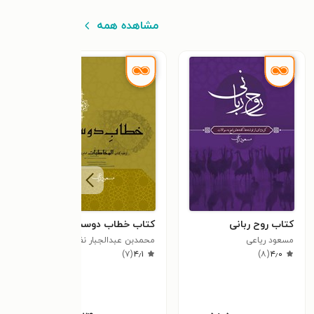
مشاهده همه
کتاب روح ربانی
کتاب خطاب دوست
کتاب
مسعود ریاعی
محمدبن عبدالجبار نفری
مسعو
٫۸
)
۷
(
۴٫۱
)
۸
(
۴٫۰