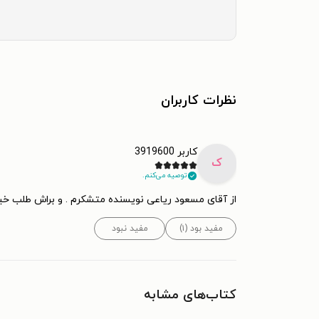
نظرات کاربران
کاربر 3919600
ک
توصیه می‌کنم.
از آقای مسعود ریاعی نویسنده متشکرم . و براش طلب خیر
مفید بود (۱)
مفید نبود
کتاب‌های مشابه