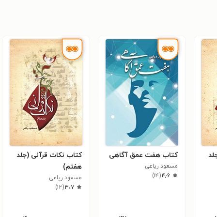
لد
کتاب هفت عمق آگاهی
کتاب نکات قرآنی (جلد
مسعود ریاعی
هفتم)
)
۱۴
(
۴٫۶
مسعود ریاعی
)
۱۲
(
۳٫۷