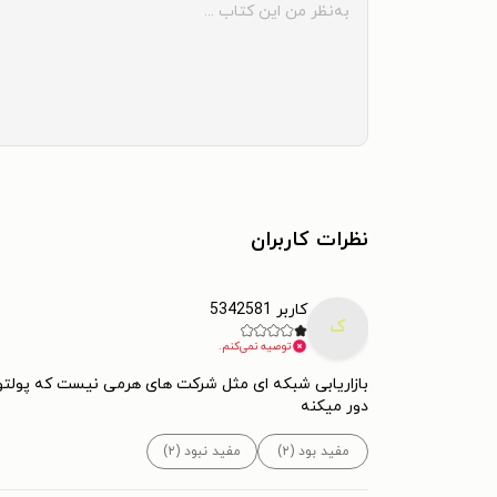
نظرات کاربران
کاربر 5342581
ک
توصیه نمی‌کنم.
بازاریابی شبکه ای مثل شرکت های هرمی نیست که پولتون ب
دور میکنه
مفید بود (۲)
مفید نبود (۲)