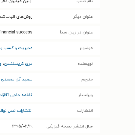
نام کتاب
اولین میلیون دلار 
عنوان دیگر
روش‌های اثبات‌شده
عنوان در زبان مبدأ
financial success
موضوع
مدیریت و کسب و ک
نویسنده
مری کریستنسن
،
و
مترجم
سعید گل محمدی
ویراستار
فاطمه حاجی آقازاد
انتشارات
انتشارات نسل نوا
سال انتشار نسخه فیزیکی
۱۳۹۵/۰۲/۱۹