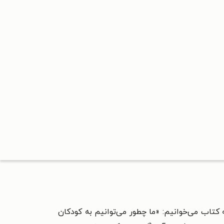
» نوشته لیزا او. انگلهارت(-۱۹۵۳) است. در بخشی از مقدمه کتاب می‌خوانیم: «ما چطور می‌توانیم به کودکان