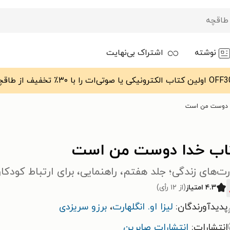
نوشته
اشتراک بی‌نهایت
 دوست من است
اب خدا دوست من است
ت‌های زندگی؛ جلد هفتم، راهنمایی، برای ارتباط کودکان
۴.۳ امتیاز
(از ۱۲ رأی)
پدیدآورندگان:
لیزا او. انگلهارت
،
برزو سریزدی
انتشارات:
انتشارات صابرین