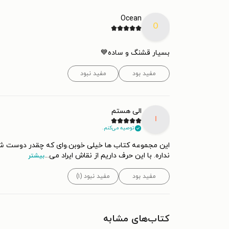
Ocean
O
بسیار قشنگ و ساده💙
مفید بود
مفید نبود
الی هستم
ا
توصیه می‌کنم.
این مجموعه کتاب ها خیلی خوبن.وای که چقدر دوست شون
نداره. با این حرف داریم از نقاش ایراد می
...
بیشتر
مفید بود
مفید نبود (۱)
کتاب‌های مشابه