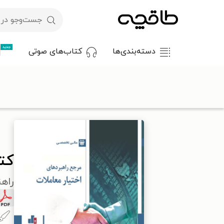
جدید
دسته‌بندی‌ها
کتاب‌های صوتی
با کد تخفیف OFF30 اولین کتاب الکترونیکی یا صوتی‌ات را با ۳۰٪ تخفیف از طاقچه دریافت کن.
طاقچه
مدیریت و کسب و کار
کتاب مرجع راهبردهای اختیار معامل
کت
راهن