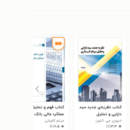
کتاب نظریه‌ی جدید سبد
کتاب فهم و تحلیل
کتاب
دارایی و تحلیل
عملکرد مالی بانک ها
بهنام
٫۴
ادیوین جی. التون
سرمایه‌گذاری (جلد ۱)
میثم کاویانی
)
۶
(
۲٫۵
)
۷
(
۳٫۳