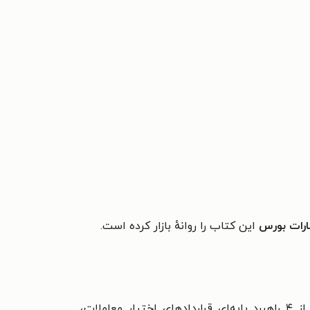
ارات بورس
این کتاب را روانهٔ بازار کرده است.
حاوی یک راهنمای تشریحی راهبردهای معاملاتی کاربردی است. این کتاب از ۴ راهبرد پایه‌ای قراردادهای اختیار معاملات،