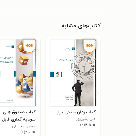
کتاب‌های مشابه
کتاب زمان سنجی بازار
کتاب صندوق های
علی بشیرپور
سرمایه گذاری قابل
)
۲
(
۴٫۵
معامله (ETFs)
حسین محسنی
)
۲
(
۴٫۰