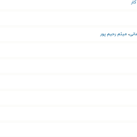
ار
انی
،
میثم رحیم پور