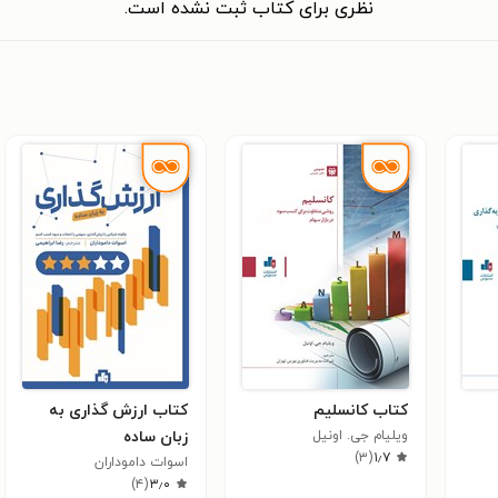
نظری برای کتاب ثبت نشده است.
کتاب کانسلیم
کتاب ارزش گذاری به
ویلیام جی. اونیل
زبان ساده
)
۳
(
۱٫۷
اسوات داموداران
)
۴
(
۳٫۰