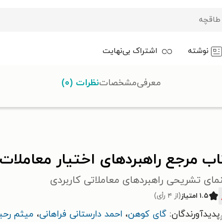
نوشته
اشتراک بی‌نهایت
معرفی
مشخصات
نظرات (۰)
ات
اب مرجع راهبردهای اختیار معاملات
مای تشریحی راهبردهای معاملاتی کاربردی
۱.۵ امتیاز
(از ۴ رأی)
پدیدآورندگان:
گای کوهن
،
احمد دارستانی فراهانی
،
میثم رحی