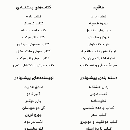
طاقچه
کتاب‌های پیشنهادی
تماس با ما
کتاب بادام
دربارهٔ طاقچه
کتاب کیمیاگر
سوال‌های متداول
کتاب اسب سیاه
فروش سازمانی
کتاب اثر مرکب
خرید کتابخوان
کتاب سمفونی مردگان
اپلیکیشن کتاب طاقچه
کتاب صوتی ملت عشق
هدیه اشتراک بی‌نهایت
کتاب صوتی اثر مرکب
مجلهٔ معرفی و نقد کتاب
کتاب صوتی عادت‌های اتمی
دسته بندی پیشنهادی
نویسنده‌های پیشنهادی
رمان عاشقانه
صادق هدایت
کتاب‌ صوتی
آلبر کامو
نمایشنامه
چارلز دیکنز
کتاب جامعه شناسی
گی دو موپاسان
کتاب شعر
جورج اورول
کتاب موفقیت و خودیاری
الکساندر دوما
کتاب تاریخ اسلام
لئو تولستوی