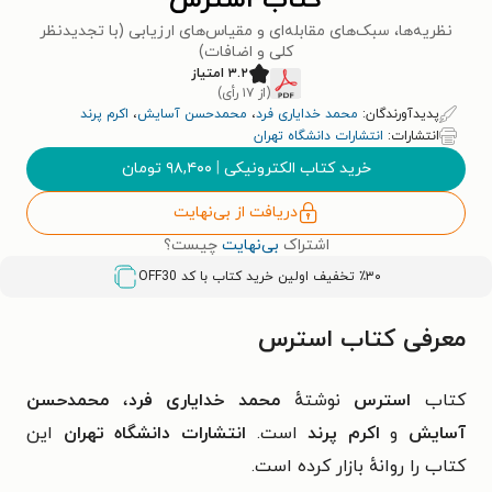
کتاب استرس
نظریه‌ها، سبک‌های مقابله‌ای و مقیاس‌های ارزیابی (با تجدیدنظر
کلی و اضافات)
۳.۲ امتیاز
(از ۱۷ رأی)
پدیدآورندگان:
محمد خدایاری فرد
،
محمدحسن آسایش
،
اکرم پرند
انتشارات:
انتشارات دانشگاه تهران
خرید کتاب الکترونیکی
|
۹۸,۴۰۰
تومان
دریافت از بی‌نهایت
اشتراک
بی‌نهایت
چیست؟
٪۳۰ تخفیف اولین خرید کتاب با کد
OFF30
معرفی کتاب استرس
کتاب
استرس
نوشتهٔ
محمد خدایاری فرد
،
محمدحسن
آسایش
و
اکرم پرند
است.
انتشارات دانشگاه تهران
این
کتاب را روانهٔ بازار کرده است.