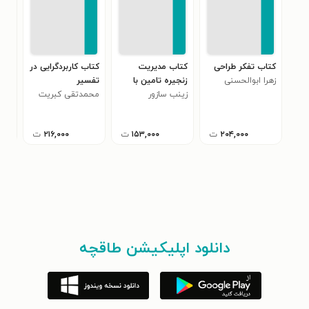
کتاب تفکر طراحی
کتاب مدیریت
کتاب کاربردگرایی در
کتا
زهرا ابوالحسنی
زنجیره تامین با
تفسیر
جنگ
زینب سازور
نگاهی بر انقلاب
محمدتقی کبریت
فدر
اوج
های صنعتی
چی
۲۰۴,۰۰۰
ت
۱۵۳,۰۰۰
ت
۲۱۶,۰۰۰
ت
دانلود اپلیکیشن طاقچه