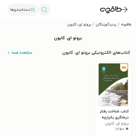
دسته‌بندی‌ها
طاقچه
پدیدآورندگان
برونو ای٫ کایون
برونو ای. کایون
کتاب‌های الکترونیکی برونو ای. کایون
مشاهده همه
کتاب شناخت رفتار
درمانگری یکپارچه
برونو ای. کایون
شده با ذهن آگاهی
)
۲
(
۵٫۰