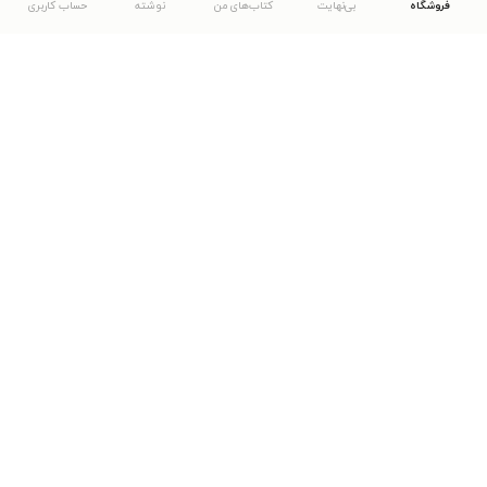
فروشگاه
بی‌نهایت
کتاب‌های من
نوشته
حساب کاربری
دانلود اپلیکیشن طاقچه
... موارد دیگر
مشاهدهٔ دیگر نسخه‌های طاقچه