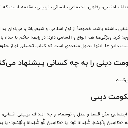
داف امنیتی، رفاهی، اجتماعی، انسانی، تربیتی، مقدمه است که آدمی
تلفی داشته باشد، خصوصاً از نوع اسلامی و شیعی‌اش، می‌توان به 
رد. ویژگی‌ها هم انواع و اقسامی دارد: در رابطه حاکم با خدا، با م
دست دادن‌ها.
اینها فصول متعددی است که
کتاب
تحلیلی نو از حکو
ومت دینی را به چه کسانی پیشنهاد می‌کن
‌کنیم.
حکومت دینی
جتماعی مثل قسط و عدل و توسعه، و چه اهداف تربیتی انسانی، م
َ بِالْقِسْطِ شُهَداءَ للهِ> یا <قَوّامِینَ لِلّٰهِ شُهَداءَ بِالْقِسْطِ> یا ب