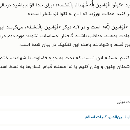
نُوا قَوّامینَ لِلّٰهِ شُهَداءَ بِالْقِسْطِ>؛ «برای خدا قوّام باشید د
نید. عدالت بورزید که این به تقوا نزدیک‌تر است.»
وّامینَ لِلّٰهِ> است و در آیه دیگر <قَوّامینَ بِالْقِسْط>، می‌گویند
دت بدهید، مواظب باشید گرفتار احساسات نشوید؛ مورد دوم مرب
ین قسط و شهادت، باعث این تفکیک در بیان شده است.
 کنیم. مسئله این نیست که بحث به حوزه قضاوت یا شهادت، ختم 
منان چنین و چنان کنیم یا نه! مسئله قیام انسان‌ها به قسط است
ت دینی
ط بین‌الملل
،
کلیات اسلام