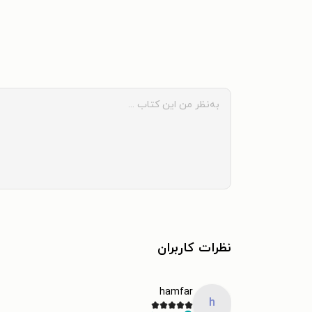
نظرات کاربران
hamfar
h