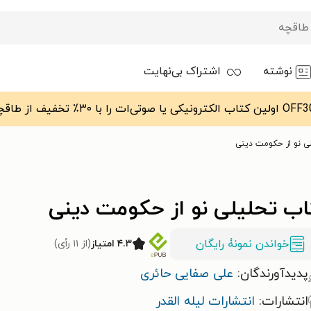
نوشته
اشتراک بی‌نهایت
ی نو از حکومت دینی
اب تحلیلی نو از حکومت دینی
خواندن نمونۀ رایگان
۴.۳ امتیاز
(از ۱۱ رأی)
پدیدآورندگان:
علی صفایی حائری
انتشارات:
انتشارات لیله القدر