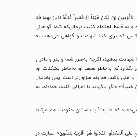
اَقْرَبینَ اِنْ یَکنْ غَنِیّاً اَوْ فَقیراً فَاللّٰهُ اَوْلیٰ بِهِما فَلا
ید، قَوّام باشید و به قسط اهتمام کنید، درحالی‌که شما گواهانی
د. کسی که برای خدا شهادت و گواهی می‌دهد، به
 برای خدا شهادت بدهید، اگرچه به‌ضرر شما و پدر و مادر و
نگذارد که به‌خاطر ضعف او، به‌خاطر مشکلات او،
>؛ «اگر فقیر یا غنی باشد، خداوند سزاوارتر است. پس به‌دنبال
لُونَ خَبیراً>؛ «اگر برگردید یا اعراض کنید، خداوند، به
قرار می‌دهند که طبیعتاً با داستان حکومت هم مرتبط
َلیٰ اَلّاتَعْدِلُوا اعْدِلُوا هُوَ اَقْرَبُ لِلتَّقْویٰ>. عبارت در