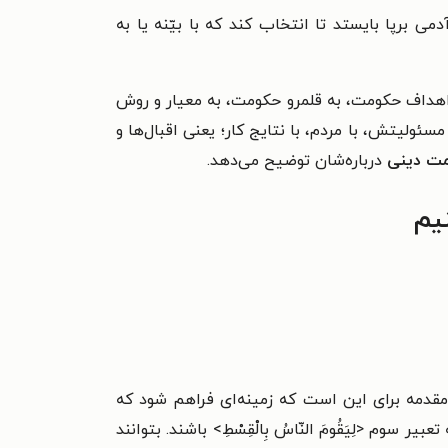
 برپا بایستد تا انتخاب کند که با بیّنه یا به
اهداف حکومت، به قلمرو حکومت، به معیار و روش
سئولیتش، با مردم، با نتایج کار؛ یعنی اقبال‌ها و
مت دینی
درباره‌شان توضیح می‌دهد.
یم
قدمه برای این است که زمینه‌ای فراهم شود که
ه تعبیر سوم <لِیَقُومَ النّاسُ بِالْقِسْطِ> باشند. بتوانند