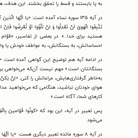
به پا بایستند و قسط را تحقق بخشند. این هدف، ه
در آیه ۱۳۵ سوره نساء آمده است: <یا اَیُّهَا الَّذینَ آمَنُ
تَتَّبِعُوا الْهَویٰ اَنْ تَعْدِلُوا وَ اِنْ تَلْوُوا اَوْ تُ
هستید برای خدا...». در بعضی از تفاسیر، «قوّا
احساساتش، به بستگانش، به عواطف خودش یا وابست
در ادامه آیه هم توضیح این گواهی آمده است: <شُهَداءَ لِل
بستگانتان است.» مهم نیست آن‌که می‌خواهی برای 
به‌خاطر گرفتاری‌هایش، مراعاتش را کنی. <اِنْ یَکنْ غَنِیًّا 
هوای خودتان نباشید، هنگامی که می‌خواهید عدالت را داشته 
کارهای شما، آگاه است.»
پس تعبیر در آیه، این بود که <کونُوا قَوّامینَ بِا
می‌شود.
در آیه ۸ سوره مائده تعبیر دیگری هست: <یا اَیُّهَا الَّذین