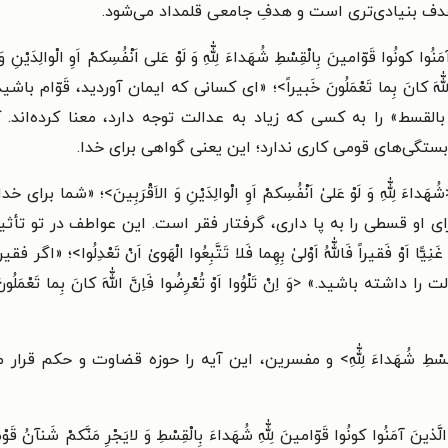
دف بنیادی‌تری است و هدفِ جامعی قلمداد می‌شود.
وا کونُوا قَوّامینَ بِالْقِسْطِ شُهَداءَ لِلّٰهِ وَ لَوْ عَلی اَنْفُسِکمْ اَوِ الْوالِدَیْنِ وَ ال
عْرِضُوا فَاِنَّ اللّٰهَ کانَ بِما تَعْمَلُونَ خَبیراً>؛ «ای کسانی که ایمان آورد
م بالقسط» را به کسی که زیاد به عدالت توجه دارد، معنا کرده‌ان
گی‌های قومی کاری ندارد؛ این یعنی گواهی برای خدا.
ّٰهِ وَ لَوْ عَلیٰ اَنْفُسِکمْ اَوِ الْوالِدَیْنِ وَ الاَقْرَبِینَ>؛ «شما
او قسطی را به پا داری، گرفتار فقر است. این عواطف در تو تأثیر 
اَوْ فَقیراً فَاللّٰهُ اَوْلیٰ بِهِما فَلا تَتَّبِعُوا الْهَویٰ اَنْ تَعْدِلُوا
باشید.» <وَ اِنْ تَلْوُوا اَوْ تُعْرِضُوا فَاِنَّ اللّٰهَ کانَ بِما تَعْمَ
لْقِسْطِ شُهَداءَ لِلّٰهِ> و مفسرین، این آیه را حوزه قضاوت و حکم 
َ آمَنُوا کونُوا قَوّامینَ لِلّٰهِ شُهَداءَ بِالْقِسْطِ وَ لایَجْرِ مَنَّکمْ شَنآنُ قَوْمٍ ع