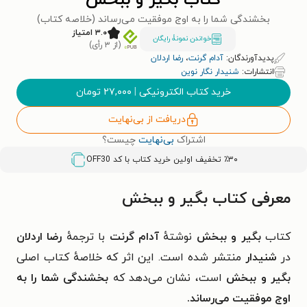
کتاب بگیر و ببخش
بخشندگی شما را به اوج موفقیت می‌رساند (خلاصه کتاب)
۳.۰ امتیاز
خواندن نمونۀ رایگان
(از ۳ رأی)
پدیدآورندگان:
آدام گرنت
،
رضا اردلان
انتشارات:
شنیدار نگار نوین
خرید کتاب الکترونیکی
|
۲۷,۰۰۰
تومان
دریافت از بی‌نهایت
اشتراک
بی‌نهایت
چیست؟
٪۳۰ تخفیف اولین خرید کتاب با کد
OFF30
معرفی کتاب بگیر و ببخش
کتاب
بگیر و ببخش
نوشتهٔ
آدام گرنت
با ترجمهٔ
رضا اردلان
در
شنیدار
منتشر شده است. این اثر که خلاصهٔ کتاب اصلی
بگیر و ببخش
است، نشان می‌دهد که
بخشندگی شما را به
اوج موفقیت می‌رساند.