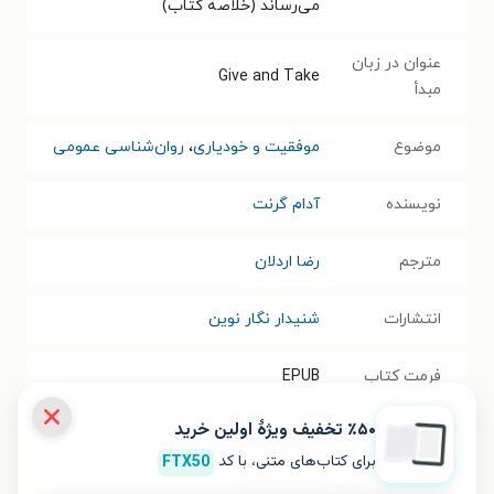
می‌رساند (خلاصه کتاب)
عنوان در زبان
Give and Take
مبدأ
موضوع
موفقیت و خودیاری
،
روان‌شناسی عمومی
نویسنده
آدام گرنت
مترجم
رضا اردلان
انتشارات
شنیدار نگار نوین
فرمت کتاب
EPUB
٪۵۰ تخفیف ویژۀ اولین خرید
حجم فایل
۰.۴۳
مگابایت
برای کتاب‌های متنی، با کد
FTX50
کتاب