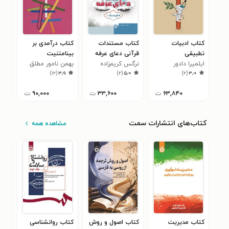
کتاب ادبیات
کتاب مستندات
کتاب درآمدی بر
کتا
تطبیقی
قرآنی دعای عرفه
بینامتنیت
وقت
ایلمیرا دادور
نرگس کریم‌زاده
امام سجاد(ع)؛ جلد
بهمن نامور مطلق
مون
)
۱۲
(
۳٫۹
)
۲
(
۵٫۰
)
۲
(
۳٫۰
دوم
کری
۶۳,۸۴۰
ت
۳۳,۶۰۰
ت
۹۰,۰۰۰
ت
کتاب‌های انتشارات سمت
مشاهده همه
کتاب مدیریت
کتاب اصول و روش
کتاب روانشناسی
کتا