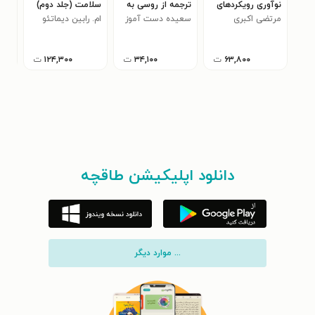
نوآوری رویکردهای
ترجمه از روسی به
سلامت (جلد دوم)
تار
مرتضی اکبری
بنیادین در نوآوری
فارسی
سعیده دست آموز
ام. رابین دیماتئو
تطب
رضا
نصر
۶۳,۸۰۰
ت
۳۴,۱۰۰
ت
۱۲۴,۳۰۰
ت
دانلود اپلیکیشن طاقچه
... موارد دیگر