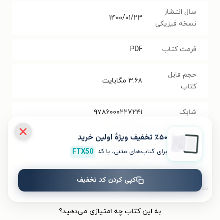
سال انتشار
۱۴۰۰/۰۱/۲۳
نسخه فیزیکی
فرمت کتاب
PDF
حجم فایل
۳.۶۸
مگابایت
کتاب
شابک
۹۷۸۶۰۰۰۲۲۷۲۴۱
٪۵۰ تخفیف ویژۀ اولین خرید
تعداد صفحه‌ها
۱۷۲
صفحه
برای کتاب‌های متنی، با کد
FTX50
قیمت کتاب
۴۷۳۰۰
تومان
کپی کردن کد تخفیف
نظر شما دربارهٔ این کتاب
به این کتاب چه امتیازی می‌دهید؟