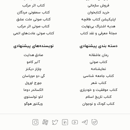
فروش سازمانی
کتاب اثر مرکب
خرید کتابخوان
کتاب سمفونی مردگان
اپلیکیشن کتاب طاقچه
کتاب صوتی ملت عشق
هدیه اشتراک بی‌نهایت
کتاب صوتی اثر مرکب
مجلهٔ معرفی و نقد کتاب
کتاب صوتی عادت‌های اتمی
دسته بندی پیشنهادی
نویسنده‌های پیشنهادی
رمان عاشقانه
صادق هدایت
کتاب‌ صوتی
آلبر کامو
نمایشنامه
چارلز دیکنز
کتاب جامعه شناسی
گی دو موپاسان
کتاب شعر
جورج اورول
کتاب موفقیت و خودیاری
الکساندر دوما
کتاب تاریخ اسلام
لئو تولستوی
کتاب کودک و نوجوان
ویکتور هوگو