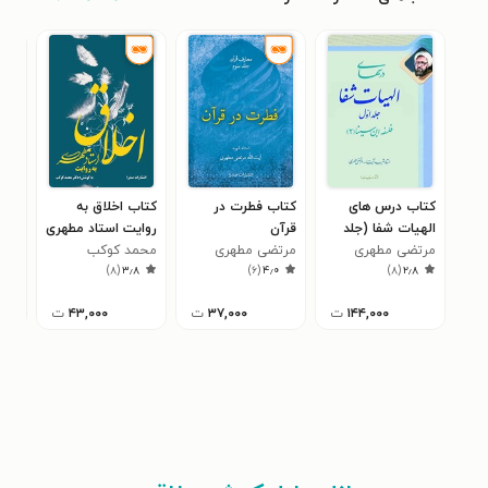
کتاب درس های
کتاب فطرت در
کتاب اخلاق به
کتا
الهیات شفا (جلد
قرآن
روایت استاد مطهری
دین
اول)
مرتضی مطهری
مرتضی مطهری
محمد کوکب
مرت
۹
)
۸
(
۳٫۸
)
۶
(
۴٫۰
)
۸
(
۲٫۸
۱۴۴,۰۰۰
ت
۳۷,۰۰۰
ت
۴۳,۰۰۰
ت