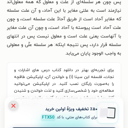
پس چون هر سلسله‌ای از علت و معلول که همه معلول‌اند
نیازمند است به علتی مغایر با این آحاد، و آن علت سلسله
که مغایر آحاد است از طریق آحادْ علت سلسله است، و چون
علت آحاد است پیوسته با آحاد است، و چون آن علت مغایر
با آنهاست یعنی علت است و معلول نیست پس در انتهای
سلسله قرار دارد، پس نتیجه اینکه: هر سلسله علّی و معلولی
به واجب الوجود پایان می‌یابد.
برای تجربه‌ای بهتر در دانلود کتاب درس های اشارات و
نجات، فلسفه ابن سینا (۱) و خواندن آن، اپلیکیشن طاقچه
را به‌صورت رایگان نصب کنید. در اپلیکیشن می‌توانید
مطالعه‌ی خود را شخصی‌سازی کنید و لذت خواندن و شنیدن
کتاب‌ها را همیشه و همه‌جا تجربه کنید. علاوه‌بر دسترسی
آسان، امکان خرید هزاران کتاب صوتی و الکترونیکی با
٪۵۰ تخفیف ویژۀ اولین خرید
تخفیف‌های ویژه و بهترین قیمت هم فراهم است.
برای کتاب‌های متنی، با کد
FTX50
نصب