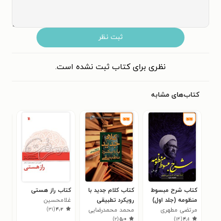
ثبت نظر
نظری برای کتاب ثبت نشده است.
کتاب‌های مشابه
کتاب شرح مبسوط
کتاب کلام جدید با
کتاب راز هستی
کتا
منظومه (جلد اول)
رویکرد تطبیقی
غلامحسین
از د
)
۳۱
(
۴٫۲
مرتضی مطهری
محمد محمدرضایی
ابراهیمی دینانی
علاءا
صدر
۷
)
۲
(
۵٫۰
)
۱۴
(
۴٫۱
شیر