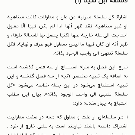
فلسفه ابن سینا (۱)
اشارة: کل سلسلة مترتبة من علل و معلولات کانت متناهیة
او غیر متناهیة فقد ظهر أنها اذا لم یکن فیها الّا معلول
احتاجت الی علة خارجة عنها لکنها یتصل بها لامحالة طرفآ، و
ظهر أنه ان کان فیها ما لیس بمعلول فهو طرف و نهایة. فکل
سلسلة تنتهی الی واجب الوجود بذاته.
شرح: این فصل به منزله استنتاج از سه فصل گذشته است
به اضافه یک تنبیه مختصر. آنچه از سه فصل گذشته و این
تنبیه استنتاج می‌شود در این جمله خلاصه می‌شود: «کل
سلسلة تنتهی الی واجب الوجود بذاته». بیان این مطلب
احتیاج به چهار مقدمه دارد:
۱. هر سلسله‌ای از علت و معلول که همه در صفت معلولیت
اشتراک داشته باشند نیازمند است به علتی خارج از خود ـ