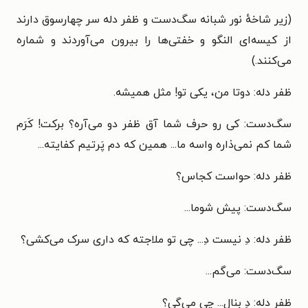
(زیر شاخهٔ نور شبانه سگ‌دست و ظفر دله سر چهارسوق دارند
از کیسه‌ای النگو و خفتی‌ها را بیرون می‌آوردند و شماره
می‌کنند.)
ظفر دله: دوتا من، یکی تو! مثل همیشه.
سگ‌دست: کی رو حرف شما آق ظفر دو می‌آره؟ برکت! کَرَم
شما کم نمی‌ذاره واسه ما... همین که دم پَرتیم کفایته...
ظفر دله: حواست کجاس؟
سگ‌دست: پیش شوما...
ظفر دله: دِ نیست دِ... چی تو ملاجته که داری سرک می‌کشی؟
سگ‌دست: می‌گم...
ظفر دله: دِ بنال... چی می‌گی؟