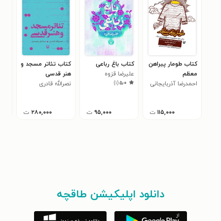
کتاب طومار پیراهن
کتاب باغ رباعی
کتاب تئاتر مسجد و
کتا
معظم
علیرضا قزوه
هنر قدسی
جرا
)
۱
(
۵٫۰
احمدرضا آذربایجانی
نصرالله قادری
معص
۰
معص
۱۱۵,۰۰۰
ت
۹۵,۰۰۰
ت
۲۸۰,۰۰۰
ت
دانلود اپلیکیشن طاقچه