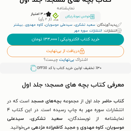
کتاب بچه های مسجد؛ جلد اول
نمایشنامه
۳.۰ امتیاز
خواندن نمونۀ رایگان
(از ۲ رأی)
پدیدآورندگان:
سعید تشکری
،
سیدعلی موسویان
،
کاوه مهدوی
...
بیشتر
انتشارات:
انتشارات سوره مهر
خرید کتاب الکترونیکی
|
۱۳۴,۰۰۰
تومان
دریافت از بی‌نهایت
اشتراک
بی‌نهایت
چیست؟
٪۳۰ تخفیف اولین خرید کتاب با کد
OFF30
معرفی کتاب بچه های مسجد؛ جلد اول
کتاب حاضر
جلد اول از مجموعه
بچه‌های مسجد
است که در
انتشارات سوره مهر به چاپ رسیده است. در این کتاب ۴
نمایشنامه از نویسندگان،
سعید تشکری
،
سیدعلی
موسویان
،
کاوه مهدوی
و
مجید کاظم‌زاده مژدهی
می‌خوانید.