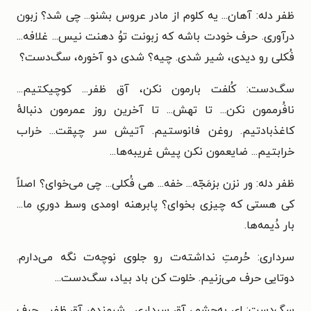
ظفر دله: آهان... یه کلوم از مادر عروس بشنو... چی شد؟ زبون
درآوری. حرف خودت باشه که زبونت توُ دهنت نیس... غلافه...
فُکلی رو دیدی، شیر شدی. چیه؟ شدی دو آخوره، سگ‌دست؟
سگ‌دست: کُلفت بارمون نکن، آق ظفر... کوچیکتیم...
نافُرممون نکن... تا تهش... تا آخرین روز عمرمون دنبالهٔ
کاغذبادتیم. روغن فانوستیم. آتیش سر چپقت... خراب
خرابتیم... ضایعمون نکن پیش غریبه‌ها...
ظفر دله: ور نزن بزمَجّه... خفه... هی فُکلی... چی می‌خوای؟ اصلاً
کی هستی که چیزی بخوای؟ پابرهنه اومدی وسط دوریِ ما...
بار دُیمه‌ها.
سرداری: حُرمتِ نداشته‌ت رو جلوی نوچه‌ت نگه می‌دارم.
دوتایی حرف می‌زنیم. خلوت کن باد بیاد، سگ‌دست...
سگ‌دست: ای به‌چشم، آق سرداری... شرمنده، آق ظفر... حرف