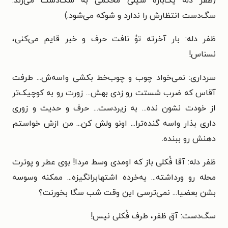
(ظفر دله یک‌باره سیلی محکمی به سگ‌دست می‌زند.
سگ‌دست انتظارش را ندارد و شوکه می‌شود.)
ظفر دله: بار آخرته توُ نافت حرف و خبر قایم می‌کنی،
نسناس!
سرداری: نمی‌خواد چوب و چوب‌خط بکشی واسه‌ش... طرفت
آقاس که ضرب شستت رو زدی بهش... زورت رو به کوچیک‌تر
از خودت نشون نده... به زیردست... حرف و حدیث و زوری
داری بذار واسه گنده‌ترا... اونو ولش کن... من ازش خواستم
دهنش رو ببنده.
ظفر دله: آقا فُکلی باز که اومدی وسط مردا! بوی عطر و پوترت
محله رو ورداشته... یه‌خرده اشتهابرانگیزه... ممکنه وسوسه
بشن بعضیا... نمی‌ترسی این وقت شب سگا بخورنت؟
سگ‌دست: آق ظفر، طرف فُکلی نیس!