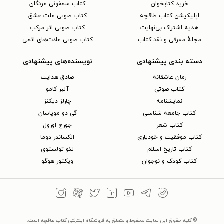
خرید کتابخوان
کتاب سمفونی مردگان
اپلیکیشن کتاب طاقچه
کتاب صوتی ملت عشق
هدیه اشتراک بی‌نهایت
کتاب صوتی اثر مرکب
مجلهٔ معرفی و نقد کتاب
کتاب صوتی عادت‌های اتمی
دسته بندی پیشنهادی
نویسنده‌های پیشنهادی
رمان عاشقانه
صادق هدایت
کتاب‌ صوتی
آلبر کامو
نمایشنامه
چارلز دیکنز
کتاب جامعه شناسی
گی دو موپاسان
کتاب شعر
جورج اورول
کتاب موفقیت و خودیاری
الکساندر دوما
کتاب تاریخ اسلام
لئو تولستوی
کتاب کودک و نوجوان
ویکتور هوگو
© کلیه حقوق این سایت محفوظ و متعلق به فروشگاه اینترنتی کتاب طاقچه است.