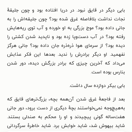
بابی دیگر در قایق نبود. در دریا افتاده بود و چون جلیقهٔ
نجات نداشت بلافاصله غرق شده بود؟ چون جلیقه‌اش را به
جانی داده بود؟ موج بزرگی به او خورده و آب توی ریه‌هایش
رفته بود؟ در آب دست‌وپا زده بود و ناپدید شدن کشتی را
دیده بود؟ از سرمای هوا ذره‌ذره جان داده بود؟ جانی هرگز
نفهمید. او دیگر برادرش را ندید. بعدها این فکر عذابش
می‌داد که آخرین چیزی که برادر بزرگش دیده، دور شدن
بنارس بوده است.
بابی بیکر دوازده سال داشت.
بعد از فاجعهٔ غرق شدن آن‌همه بچه، بزرگ‌ترهای قایق که
به‌هیچ‌وجه نمی‌خواستند بچهٔ دیگری از دست برود، دور جانی
هفت‌ساله گونی پیچیدند و او را محکم به صندلی بستند.
شاید بیهوش شد، شاید خوابش برد. شاید خاطرهٔ سرگردانی