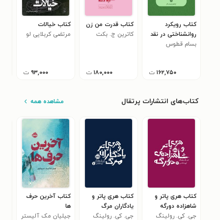
کتاب رویکرد
کتاب قدرت من زن
کتاب خیالات
کتا
روانشناختی در نقد
کاترین ج. بکت
مرتضی کربلایی لو
روا
نوین
بسام قطوس
روم
۳
۱۶۲,۷۵۰
ت
۱۸۰,۰۰۰
ت
۹۳,۰۰۰
ت
کتاب‌های انتشارات پرتقال
مشاهده همه
کتاب هری پاتر و
کتاب هری پاتر و
کتاب آخرین حرف
کتا
شاهزاده دورگه
یادگاران مرگ
ها
وان
جی. کی. رولینگ
جی. کی. رولینگ
جیلیان مک آلیستر
خان
جسی