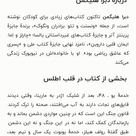
درباره دبرا هلیگمن
دبرا هلیگمن
تاکنون کتاب‌های زیادی برای کودکان نوشته
است، از جمله «ونسنت و تئو: برادران ونگوک»، برندهٔ جایزهٔ
پرینتز آنر و جایزهٔ کتاب‌های غیرداستانی یالسا؛ «چارلز و اِما:
ایمان قلبی داروین»، نامزد نهایی جایزهٔ کتاب ملی و «پسری
که عاشق ریاضی بود». او با خانواده‌اش در نیویورک زندگی
می‌کند.
بخشی از کتاب در قلب اطلس
خدمهٔ یو ـ ۴۸، بعد از شلیک اژدر به مارینا، وقتی دیدند
قایق‌های نجات دارند به آب می‌افتند، صحنه را ترک کردند.
قانون جنگ این است که در چنین مواردی دشمن بماند و به
بازماندگان کمک کند، اما نه در این جنگ و نه این دشمن.
طبق گفتهٔ رولف هیلز، خدمهٔ یوبوت یک سال و نیم بعد،