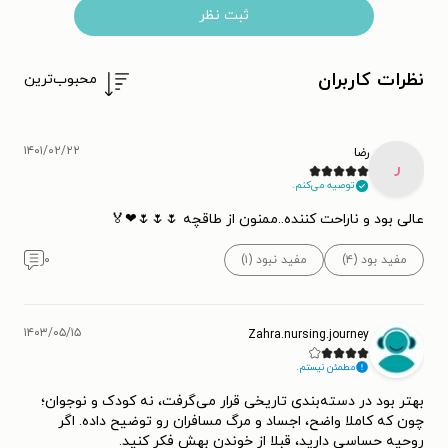
ثبت نظر
نظرات کاربران
محبوب‌ترین
۱۴۰۱/۰۲/۲۲
رضا
ر
توصیه می‌کنم.
عالی بود و ناراحت کننده..ممنون از طاقچه 🌷🌷🌷❤🏅
مفید بود (۴)
مفید نبود (۱)
۰
۱۴۰۳/۰۵/۱۵
Zahra.nursing.journey
مطمئن نیستم.
بهتر بود در دسته‌بندی تاریخی قرار می‌گرفت، نه کودک و نوجوان؛
چون که کاملا واضح، اجساد و مرگ‌ مسافران رو توضیح داده. اگر
روحیه حساسی دارید، قبلا از خوندن بهش فکر کنید.