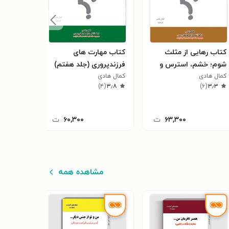
کتاب رهایی از مثلث
کتاب مهارت های
کتاب هم
شوم؛ خشم، استرس و
فرزندپروری (جلد هفتم)
من...
کمال هادی
افسردگی (جلد هشتم)
کمال هادی
کمال هاد
)
۱
(
۵٫۰
)
۴
(
۳٫۸
)
۶
(
۳٫۳
۶۳,۳۰۰
ت
۶۰,۳۰۰
ت
مشاهده همه