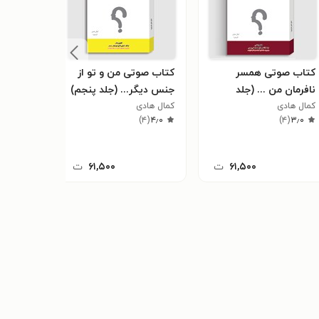
کتاب صوتی همسر
کتاب صوتی من و تو از
کتاب صو
نافرمان من ... (جلد
جنس دیگر... (جلد پنجم)
یکطرفه د
ششم)
کمال هادی
کمال هادی
چهارم)
کمال هاد
۳
(
۳٫۰
)
۴
(
۴٫۰
)
۴
(
۳٫۰
۶۱,۵۰۰
ت
۶۱,۵۰۰
ت