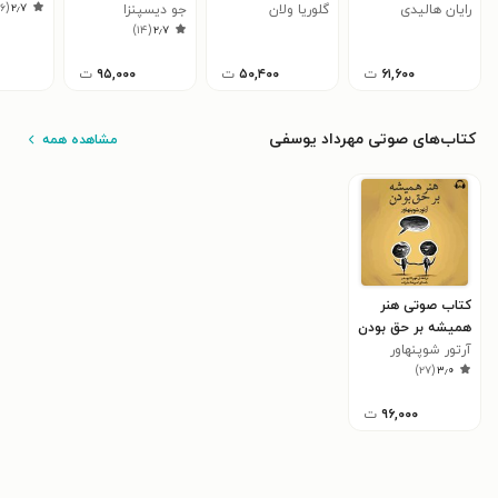
)
۶
(
۲٫۷
رایان هالیدی
آفریقا
گلوریا ولان
جو دیسپنزا
)
۱۴
(
۲٫۷
۶۱,۶۰۰
ت
۵۰,۴۰۰
ت
۹۵,۰۰۰
ت
کتاب‌های صوتی مهرداد یوسفی
مشاهده همه
کتاب صوتی هنر
همیشه بر حق بودن
آرتور شوپنهاور
)
۲۷
(
۳٫۰
۹۶,۰۰۰
ت