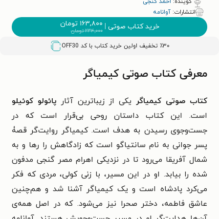
گوینده:
احمد گنجی
انتشارات:
آوانامه
۱۶۳,۸۰۰
تومان
خرید کتاب صوتی
|
۲۳۴,۰۰۰
تومان
٪۳۰ تخفیف اولین خرید کتاب با کد
OFF30
معرفی کتاب صوتی کیمیاگر
کتاب صوتی کیمیاگر
یکی از زیباترین آثار
پائولو کوئیلو
است. این کتاب داستان روحی بی‌قرار است که در
جست‌و‌جوی رسیدن به هدف است. کیمیاگر روایت‌گر قصۀ
پسر جوانی به نام سانتیاگو است که زادگاهش را رها و به
شمال آفریقا می‌رود تا در نزدیکی اهرام مصر گنجی مدفون
شده را بیابد. او در این مسیر، با زنی کولی، مردی که فکر
می‌کرد پادشاه است و یک کیمیاگر آشنا شد و هم‌چنین
عاشق فاطمه، دختر صحرا نیز می‌شود. که در اصل همه‌ی
آن‌ها هدایت‌گر او در مسیر جست‌وجویش هستند. آوانامه