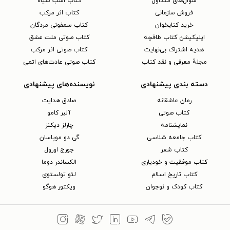
سوال‌های متداول
کتاب اسب سیاه
فروش سازمانی
کتاب اثر مرکب
خرید کتابخوان
کتاب سمفونی مردگان
اپلیکیشن کتاب طاقچه
کتاب صوتی ملت عشق
هدیه اشتراک بی‌نهایت
کتاب صوتی اثر مرکب
مجلهٔ معرفی و نقد کتاب
کتاب صوتی عادت‌های اتمی
دسته بندی پیشنهادی
نویسنده‌های پیشنهادی
رمان عاشقانه
صادق هدایت
کتاب‌ صوتی
آلبر کامو
نمایشنامه
چارلز دیکنز
کتاب جامعه شناسی
گی دو موپاسان
کتاب شعر
جورج اورول
کتاب موفقیت و خودیاری
الکساندر دوما
کتاب تاریخ اسلام
لئو تولستوی
کتاب کودک و نوجوان
ویکتور هوگو