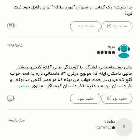
چرا نمیشه یک کتاب رو بعنوان "مورد علاقه" تو پروفایل خود ثبت
کرد؟
مفید بود (۶)
مفید نبود
۴
۱۳۹۶/۱۱/۱۵
مریم
عالی بود...داستانی قشنگ...با گویندگی عالی آقای گنجی...بیشتر
جالبی داستان اینه که مولوی درقرن ۱۴، داستانی داره به اسم خواب
گنج که مردی در بغداد خواب می بینه که در مصر گنجی مدفونه....و
اخر داستان این مرد دقیقا آخر داستان کیمیاگر....مولوی
...
بیشتر
مفید بود (۶)
مفید نبود
۰
۱۳۹۶/۰۹/۰۵
sasha
s