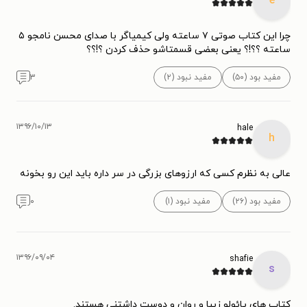
e
چرا این کتاب صوتی ۷ ساعته ولی کیمیاگر با صدای محسن نامجو ۵
ساعته ؟؟!؟ یعنی بعضی قسمتاشو حذف کردن ؟!؟؟
مفید بود (۵۰)
مفید نبود (۲)
۳
۱۳۹۶/۱۰/۱۳
hale
h
عالی به نظرم کسی که ارزوهای بزرگی در سر داره باید این رو بخونه
مفید بود (۲۶)
مفید نبود (۱)
۰
۱۳۹۶/۰۹/۰۴
shafie
s
کتاب های پائولو زیبا و روان و دوست داشتنی هستند.