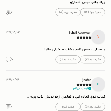
زیاد جالب نیس. شعاری
مفید بود (۱۴)
مفید نبود (۸)
۶
۱۳۹۶/۰۹/۰۴
Soheil Absokoun
S
با صدای محسن نامجو شنیدم. خیلی جالبه
مفید بود (۷)
مفید نبود (۱)
۵
۱۳۹۹/۰۱/۰۴
nafas:)
n
توصیه می‌کنم.
کتاب فوق العاده ایی واقعا،من ازخواندنش لذت بردم☺
مفید بود (۵)
مفید نبود
۰