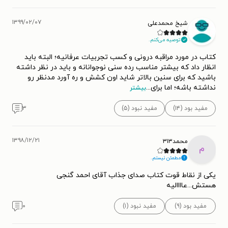
۱۳۹۹/۰۲/۰۷
شیخ محمدعلی
توصیه می‌کنم.
کتاب در مورد مراقبه درونی و کسب تجربیات عرفانیه؛ البته باید
انظار داد که بیشتر مناسب رده سنی نوجوانانه و باید در نظر داشته
باشید که برای سنین بالاتر شاید اون کشش و ره آورد مدنظر رو
نداشته باشه؛ اما برای
...
بیشتر
مفید بود (۱۴)
مفید نبود (۵)
۳
۱۳۹۸/۱۲/۲۱
محمد۳۱۳
م
مطمئن نیستم.
یکی از نقاط قوت کتاب صدای جذاب آقای احمد گنجی
هستش...عاااالیه
مفید بود (۹)
مفید نبود (۱)
۰