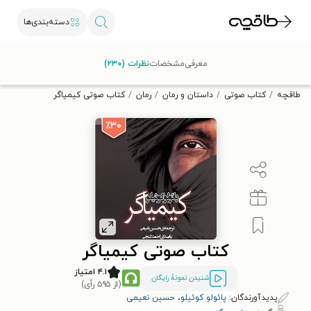
دسته‌بندی‌ها
با کد تخفیف OFF30 اولین کتاب الکترونیکی یا صوتی‌ات را با ۳۰٪
معرفی
مشخصات
نظرات (۲۳۰)
تخفیف از طاقچه دریافت کن.
طاقچه
کتاب صوتی
داستان و رمان
رمان
کتاب صوتی کیمیاگر
٪۳۰
کتاب صوتی کیمیاگر
۴.۱ امتیاز
شنیدن نمونۀ رایگان
(از ۵۹۵ رأی)
پدیدآورندگان:
پائولو کوئیلو
،
حسین نعیمی