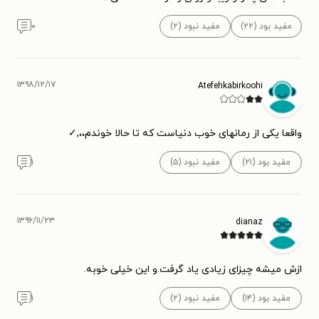
مفید بود (۲۲)
مفید نبود (۲)
۰
۱۳۹۸/۱۲/۱۷
Atefehkabirkoohi
واقعا یکی از رمانهای خوب دنیاست که تا حالا خوندم،،,✓
مفید بود (۲۱)
مفید نبود (۵)
۱
۱۳۹۶/۱۱/۲۳
dianaz
ازش میشه چیزای زیادی یاد گرفت.و این خیلی خوبه.
مفید بود (۱۴)
مفید نبود (۲)
۱