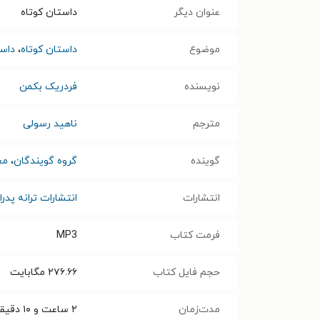
عنوان دیگر
داستان کوتاه
موضوع
داستان کوتاه
،
داس
نویسنده
فردریک بکمن
مترجم
ناهید رسولی
گوینده
گروه گویندگان
،
مع
انتشارات
انتشارات ترانه پدرا
فرمت کتاب
MP3
حجم فایل کتاب
۲۷۶.۶۶
مگابایت
مدت‌زمان
۲ ساعت و ۱۰ دقیقه