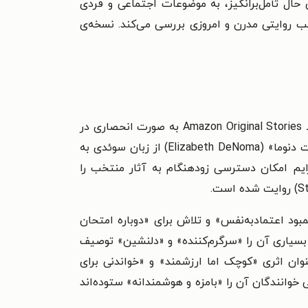
حال تأمل‌برانگیز، به موضوعات اجتماعی و فردی
لب روایتی مدرن و امروزی بررسی می‌کند. نسخه‌ی
کتاب گفتم نه! جدیدترین اثر فردریک بکمن، نویسنده‌ی پرفروش سوئدی، است که در دسامبر ۲۰۲۴ (آذر ۱۴۰۳) توسط Amazon Original Stories به صورت انحصاری در
قالب کتاب الکترونیک (Kindle) و کتاب صوتی (Audible) منتشر شد. این داستان ۶۸ صفحه‌ای که با ترجمه‌ی «الیزابت دنوما» (Elizabeth DeNoma) از زبان سوئدی به
ن محسوب می‌شود که به مشترکان پرایم امکان دسترسی زودهنگام به آثار منتخب را
بود اعتمادبه‌نفس» و تلاش برای «دوباره امتحان
و بسیاری آن را «سرگرم‌کننده» و «دلنشین» توصیف
 من (My Friends) که برای تابستان ۲۰۲۵ برنامه‌ریزی شده، به‌عنوان اثری «کوچک اما ارزشمند» و «خواندنی برای
(Goodreads) بازخوردهای متفاوتی داشته و برخی خوانندگان آن را «بامزه و هوشمندانه» ستوده‌اند