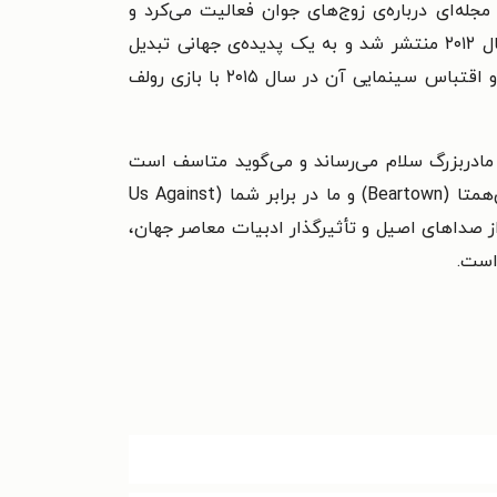
جله‌ای درباره‌ی زوج‌های جوان فعالیت می‌کرد و
حرفه‌ی نویسندگی خود را با نگارش وبلاگ آغاز نمود. نخستین رمان او، مردی به نام اوه (A Man Called Ove)، در سال ۲۰۱۲ منتشر شد و به یک پدیده‌ی جهانی تبدیل
گردید؛ این کتاب بیش از سه میلیون نسخه در سراسر جهان فروش داشته و به بیش از ۴۰ زبان ترجمه شده است و اقتباس سینمایی آن در سال ۲۰۱۵ با بازی رولف
مادربزرگ سلام می‌رساند و می‌گوید متاسف است
(My Grandmother Asked Me to Tell You She's Sorry)، بریت_ماری اینجا بود (Britt-Marie Was Here)، مردان بی‌همتا (Beartown) و ما در برابر شما (Us Against
 از صداهای اصیل و تأثیرگذار ادبیات معاصر جهان،
است.