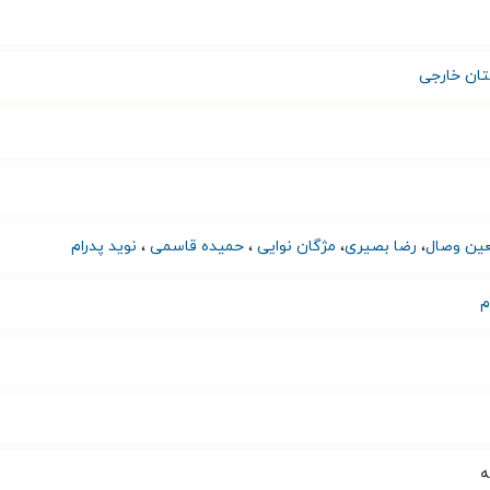
تان خارجی
ین وصال
،
رضا بصیری
،
مژگان نوایی
،
حمیده قاسمی
،
نوید پدرام
م