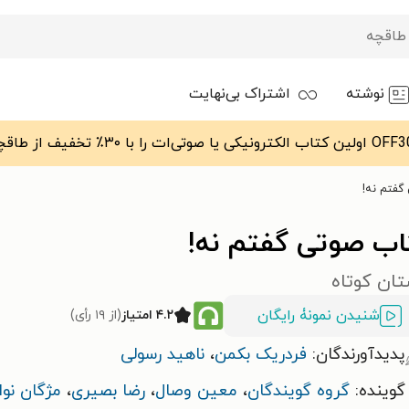
نوشته
اشتراک بی‌نهایت
گفتم نه!
اب صوتی گفتم نه!
تان کوتاه
شنیدن نمونۀ رایگان
۴.۲ امتیاز
(از ۱۹ رأی)
پدیدآورندگان:
فردریک بکمن
،
ناهید رسولی
گوینده:
گروه گویندگان
،
معین وصال
،
رضا بصیری
،
مژگان نوا