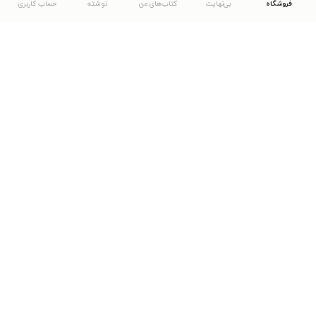
فروشگاه
بی‌نهایت
کتاب‌های من
نوشته
حساب کاربری
دانلود اپلیکیشن طاقچه
... موارد دیگر
مشاهدهٔ دیگر نسخه‌های طاقچه