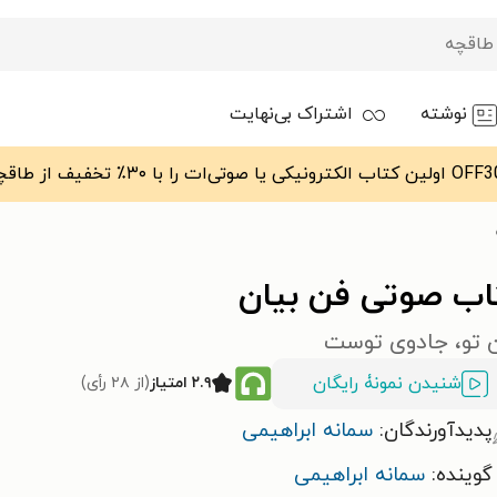
نوشته
اشتراک بی‌نهایت
اب صوتی فن بیان
ن تو، جادوی توست
شنیدن نمونۀ رایگان
۲.۹ امتیاز
(از ۲۸ رأی)
پدیدآورندگان:
سمانه ابراهیمی
گوینده:
سمانه ابراهیمی