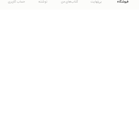
فروشگاه
بی‌نهایت
کتاب‌های من
نوشته
حساب کاربری
دانلود اپلیکیشن طاقچه
... موارد دیگر
مشاهدهٔ دیگر نسخه‌های طاقچه