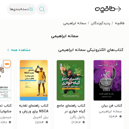
دسته‌بندی‌ها
طاقچه
پدیدآورندگان
سمانه ابراهیمی
سمانه ابراهیمی
کتاب‌های الکترونیکی سمانه ابراهیمی
مشاهده همه
کتاب فن بیان
کتاب راهنمای جامع
کتاب راهنمای تغذیه
کتاب تم
سمانه ابراهیمی
گیاه خواری در
NSCA برای ورزش و
متابولی
)
۹
(
۳٫۴
ورزشکاران
پائول راگرز
بیل کمپبل
فعالیت بدنی
۱۴دقیقه‌ای
جیسون.ر
۱۰
(
۳٫۱
)
۵
(
۲٫۴
)
۳
(
۳٫۷
استقامتی