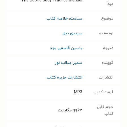
The Subtle Body Practice Manual
مبدأ
موضوع
سلامت
،
خلاصه کتاب
نویسنده
سیندی دیل
مترجم
یاسین قاسمی بجد
گوینده
سمیرا عدالت نور
انتشارات
انتشارات جزیره کتاب
فرمت کتاب
MP3
حجم فایل
۹۹.۶۷
مگابایت
کتاب