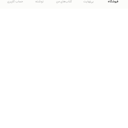
فروشگاه
بی‌نهایت
کتاب‌های من
نوشته
حساب کاربری
دانلود اپلیکیشن طاقچه
... موارد دیگر
مشاهدهٔ دیگر نسخه‌های طاقچه