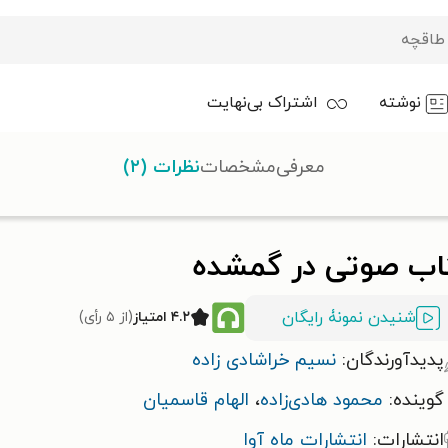
نوشته
اشتراک بی‌نهایت
معرفی
مشخصات
نظرات (۲)
در گمشده
اب صوتی در گمشده
شنیدن نمونۀ رایگان
۴.۲ امتیاز
(از ۵ رأی)
پدیدآورندگان:
نسیم خراشادی‌ زاده
گوینده:
محمود هادی‌زاده
،
الهام قاسمیان
انتشارات:
انتشارات ماه آوا