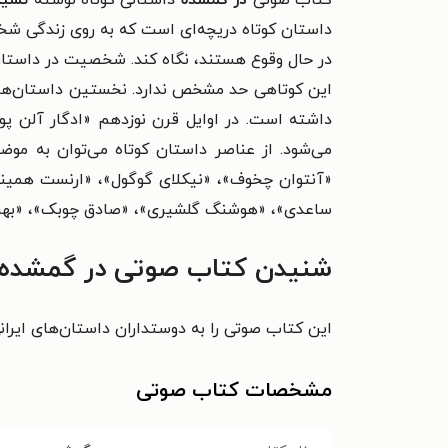
کتاب صوتی
در گمشده
داستانی کوتاه نوشتهٔ
نسیم 
داستان کوتاه دریچه‌ای است که به روی زندگی شخص
در حال وقوع هستند، نگاه کند. شخصیت در داستان ک
این کوتاهی حد مشخص ندارد. نخستین داستان‌های کو
داشته است. در اوایل قرن نوزدهم «ادگار آلن پو» 
می‌شود. از عناصر داستان کوتاه می‌توان به موضو
«آنتوان چخوف»، «نیکلای گوگول»، «ارنست همینگو
ساعدی»، «هوشنگ گلشیری»، «صادق چوبک»، «بهرا
شنیدن کتاب صوتی در گمشده ر
این کتاب صوتی را به دوستداران داستان‌های ایرانی
مشخصات کتاب صوتی