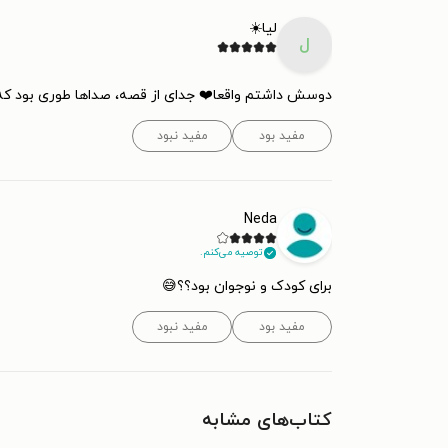
لیا☀️
ل
دوسش داشتم واقعا❤️ جدای از قصه، صداها طوری بود ک
مفید بود
مفید نبود
Neda
توصیه می‌کنم.
برای کودک و نوجوان بود؟؟😅
مفید بود
مفید نبود
کتاب‌های مشابه