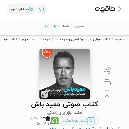
دسته‌بندی‌ها
با کد تخفیف OFF30 اولین کتاب الکترونیکی یا صوتی‌ات را با ۳۰٪
معرفی
مشخصات
نظرات (۰)
تخفیف از طاقچه دریافت کن.
طاقچه
کتاب صوتی
روان‌شناسی و موفقیت
موفقیت و خودیاری
کتاب صوتی 
٪۵۰
کتاب صوتی مفید باش
هفت ابزار برای زندگی
۳.۷ امتیاز
شنیدن نمونۀ رایگان
(از ۱۵ رأی)