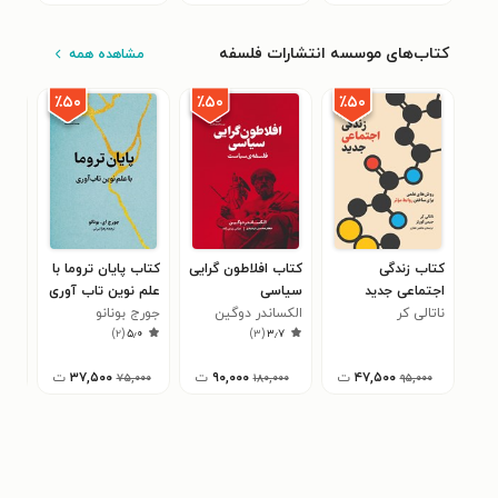
کتاب‌های موسسه انتشارات فلسفه
مشاهده همه
٪۵۰
٪۵۰
٪۵۰
کتاب زندگی
کتاب افلاطون گرایی
کتاب پایان تروما با
کتا
اجتماعی جدید
سیاسی
علم نوین تاب آوری
الگا
۲
ناتالی کر
الکساندر دوگین
جورج بونانو
)
۲
(
۵٫۰
)
۳
(
۳٫۷
۴۷,۵۰۰
ت
۹۰,۰۰۰
ت
۳۷,۵۰۰
ت
۰
۷۵,۰۰۰
۱۸۰,۰۰۰
۹۵,۰۰۰