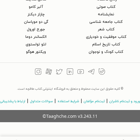
کتاب‌ صوتی
آلبر کامو
نمایشنامه
چارلز دیکنز
کتاب جامعه شناسی
گی دو موپاسان
کتاب شعر
جورج اورول
کتاب موفقیت و خودیاری
الکساندر دوما
کتاب تاریخ اسلام
لئو تولستوی
کتاب کودک و نوجوان
ویکتور هوگو
© کلیه حقوق این سایت محفوظ و متعلق به فروشگاه اینترنتی کتاب طاقچه است.
|
|
|
|
ورود و ثبت‌نام ناشران
ثبت‌نام مؤلفان
شرایط استفاده
سوالات متداول
ارتباط با پشتیبانی
©Taaghche.com
v
3.243.11