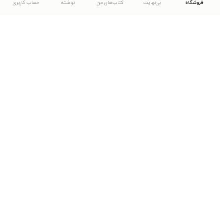
فروشگاه
بی‌نهایت
کتاب‌های من
نوشته
حساب کاربری
دانلود اپلیکیشن طاقچه
... موارد دیگر
مشاهدهٔ دیگر نسخه‌های طاقچه